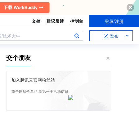
文档
建议反馈
控制台
登录/注册
案/技术大牛
发布
交个朋友
加入腾讯云官网粉丝站
蹲全网底价单品 享第一手活动信息