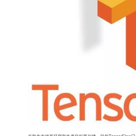
谷歌为支持其研究和生产目标而创建，目前TensorFlow已被多家公