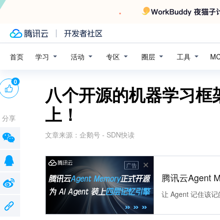
学习
活动
专区
圈层
工具
首页
M
0
八个开源的机器学习框
上！
分享
文章来源：
企鹅号 - SDN快读
广告
腾讯云Agent 
让 Agent 记