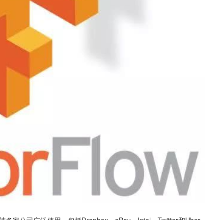
司广泛使用，包括Dropbox，eBay，Intel，Twitter和Uber