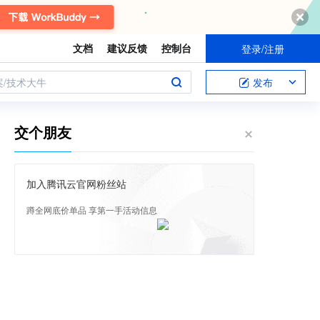
文档
建议反馈
控制台
登录/注册
案/技术大牛
发布
交个朋友
加入腾讯云官网粉丝站
蹲全网底价单品 享第一手活动信息