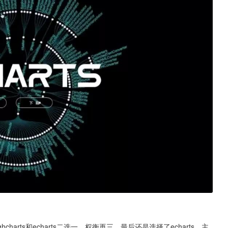
charts和echarts二选一，权衡再三，最后还是选择了echarts，主