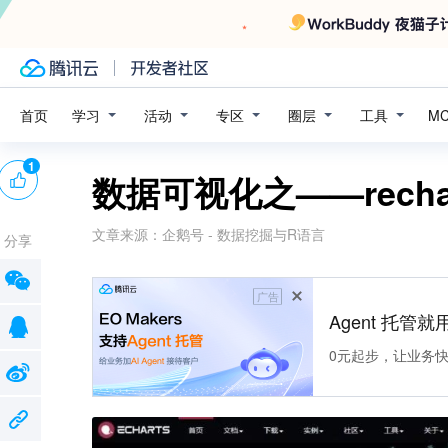
学习
活动
专区
圈层
工具
首页
M
1
数据可视化之——recha
文章来源：
企鹅号 - 数据挖掘与R语言
分享
广告
Agent 托管就用
0元起步，让业务快速拥