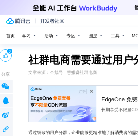
学习
活动
专区
圈层
工具
首页
M
0
社群电商需要通过用户
文章来源：
企鹅号 - 慧赚赚社群电商
分享
广告
EdgeOne 
长期享受不限量CD
通过细致的用户分群，企业能够更精准地了解消费者的需