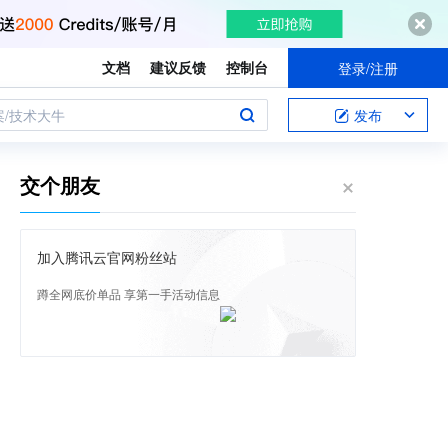
文档
建议反馈
控制台
登录/注册
案/技术大牛
发布
交个朋友
加入腾讯云官网粉丝站
蹲全网底价单品 享第一手活动信息