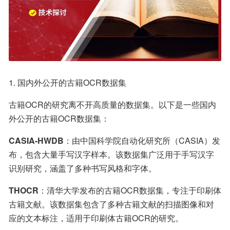
1. 国内外公开的古籍OCR数据集
古籍OCR的研究离不开高质量的数据集。以下是一些国内
外公开的古籍OCR数据集：
CASIA-HWDB
：由中国科学院自动化研究所（CASIA）发
布，包含大量手写汉字样本。该数据集广泛用于手写汉字
识别研究，涵盖了多种书写风格和字体。
THOCR
：清华大学发布的古籍OCR数据集，专注于印刷体
古籍文献。该数据集包含了多种古籍文献的扫描图像和对
应的文本标注，适用于印刷体古籍OCR的研究。