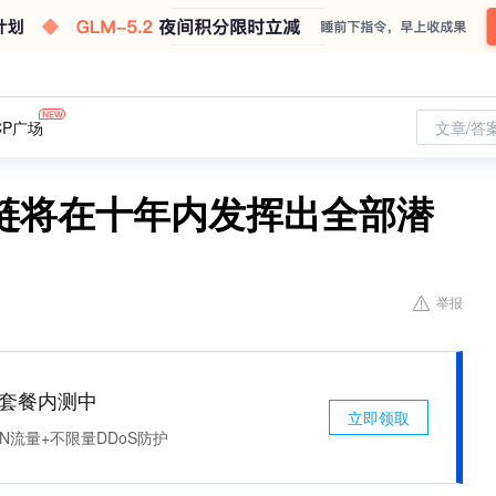
CP广场
文章/答
链将在十年内发挥出全部潜
举报
免费套餐内测中
立即领取
N流量+不限量DDoS防护