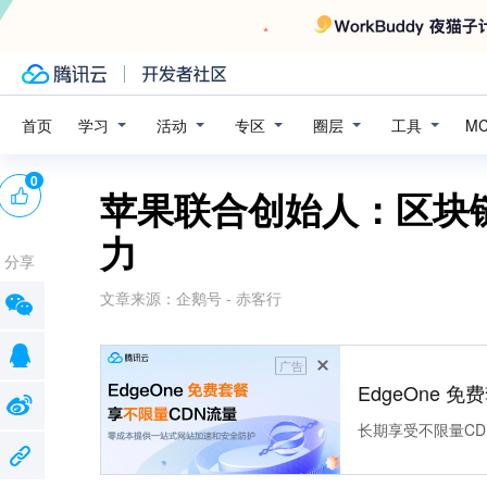
学习
活动
专区
圈层
工具
首页
M
0
苹果联合创始人：区块
力
分享
文章来源：
企鹅号 - 赤客行
广告
EdgeOne 
长期享受不限量CD