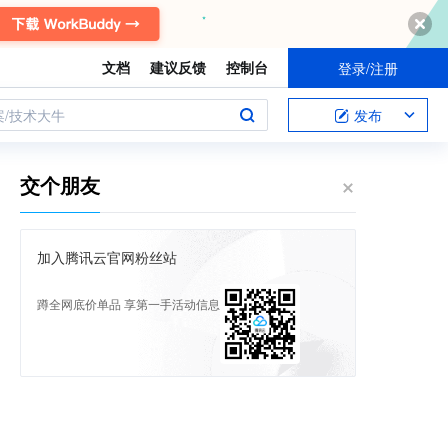
文档
建议反馈
控制台
登录/注册
案/技术大牛
发布
交个朋友
加入腾讯云官网粉丝站
蹲全网底价单品 享第一手活动信息