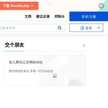
文档
建议反馈
控制台
登录/注册
案/技术大牛
发布
交个朋友
加入腾讯云官网粉丝站
蹲全网底价单品 享第一手活动信息