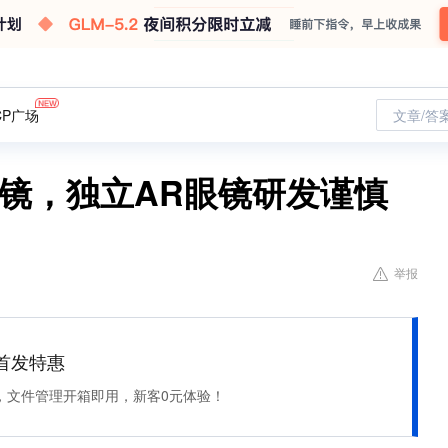
CP广场
文章/答
眼镜，独立AR眼镜研发谨慎
举报
et 首发特惠
，文件管理开箱即用，新客0元体验！