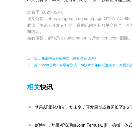
发表于:
2025-02-10
原文链接
：
https://page.om.qq.com/page/OY9Zs7lCc8B
腾讯「腾讯云开发者社区」是腾讯内容开放平台帐号（企
布内容。
如有侵权，请联系 cloudcommunity@tencent.com 删除
上一篇：儿童拼音好帮手之《拼音读音训练》
下一篇：Meta首席AI科学家预测：AI技术十年内或迎革命，家用
相关
快讯
苹果AR眼镜独立计划未变，开发周期或将延长至3-5
彭博社：苹果VPG现由John Ternus负责，稳抓一体