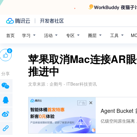
学习
活动
专区
圈层
工具
首页
M
0
苹果取消Mac连接AR
推进中
分享
文章来源：
企鹅号 - ITBear科技资讯
广告
Agent Buck
亿级空间原生隔离