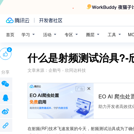
学习
活动
专区
圈层
工具
首页
M
0
什么是射频测试治具?-
文章来源：
企鹅号 - 欣同达科技
分享
广告
EO AI 爬虫
助力开发者高效优
在射频(RF)技术飞速发展的今天，射频测试治具成为了