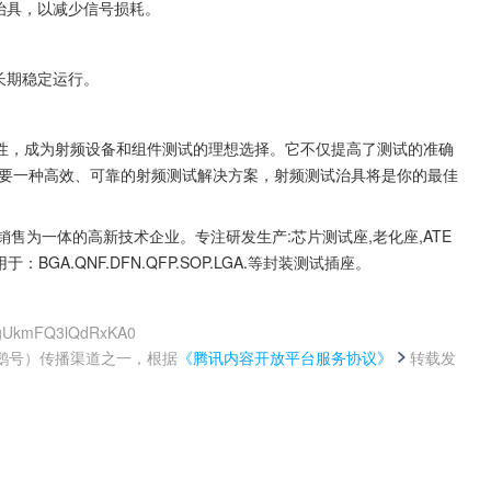
治具，以减少信号损耗。
。
长期稳定运行。
性，成为射频设备和组件测试的理想选择。它不仅提高了测试的准确
要一种高效、可靠的射频测试解决方案，射频测试治具将是你的最佳
.销售为一体的高新技术企业。专注研发生产:芯片测试座,老化座,ATE
：BGA.QNF.DFN.QFP.SOP.LGA.等封装测试插座。
wugUkmFQ3lQdRxKA0
鹅号）传播渠道之一，根据
《腾讯内容开放平台服务协议》
转载发
。