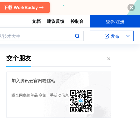
文档
建议反馈
控制台
登录/注册
案/技术大牛
发布
交个朋友
加入腾讯云官网粉丝站
蹲全网底价单品 享第一手活动信息