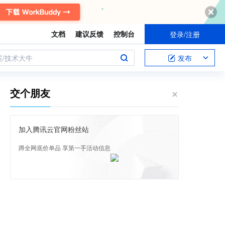
文档
建议反馈
控制台
登录/注册
案/技术大牛
发布
交个朋友
加入腾讯云官网粉丝站
蹲全网底价单品 享第一手活动信息