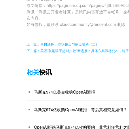
原文链接
：
https://page.om.qq.com/page/O4j3LTBIbV5
腾讯「腾讯云开发者社区」是腾讯内容开放平台帐号（企
布内容。
如有侵权，请联系 cloudcommunity@tencent.com 删除
上一篇：卓冉法务：市场整合与多点联动（二）
下一篇：美团“取消骑手超时扣款”新进展：具体方案即将公布，骑
相关
快讯
马斯克974亿美金收购OpenAI遭拒！
马斯克974亿收购OpenAI遭拒，背后真相究竟如何？
OpenAI拒绝马斯克974亿收购要约：非营利转营利