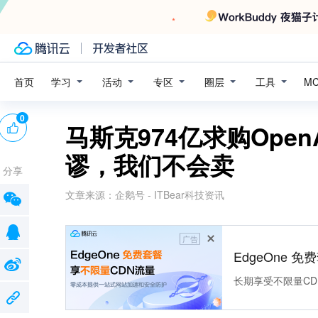
学习
活动
专区
圈层
工具
首页
M
0
马斯克974亿求购Ope
谬，我们不会卖
分享
文章来源：
企鹅号 - ITBear科技资讯
广告
EdgeOne 
长期享受不限量CD