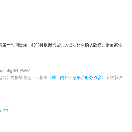
请第一时间告知，我们将根据您提供的证明材料确认版权并按国家标
rkqcmlfgBGfFWA0
鹅号）传播渠道之一，根据
《腾讯内容开放平台服务协议》
转载发
。
证实力