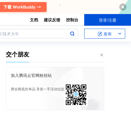
文档
建议反馈
控制台
登录/注册
案/技术大牛
发布
交个朋友
加入腾讯云官网粉丝站
蹲全网底价单品 享第一手活动信息