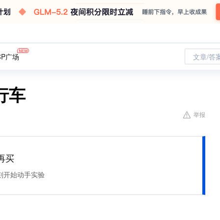
CP广场
文章/答
行车
举报
再买
刻开始动手实验