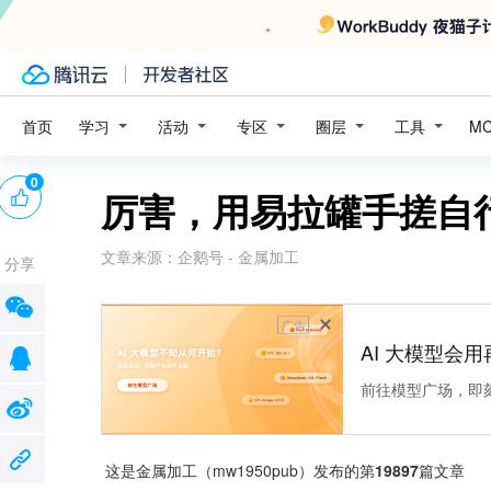
学习
活动
专区
圈层
工具
首页
M
0
厉害，用易拉罐手搓自
文章来源：
企鹅号 - 金属加工
分享
广告
AI 大模型会用
前往模型广场，即
 这是金属加工（mw1950pub）发布的第
19897
篇文章