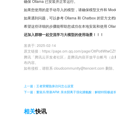
确保 Ollama 已安装并正常运行。
如果您使用的是手动导入的模型，请确保模型文件和 Modelf
如果遇到问题，可以参考 Ollama 和 Chatbox 的官方
希望这些详细的步骤能帮助您成功在本地安装和使用 Ollama
还加入群聊一起交流学习大模型的使用场景！！！
发表于:
2025-02-14
原文链接
：
https://page.om.qq.com/page/O8Po8WtwCZ
腾讯「腾讯云开发者社区」是腾讯内容开放平台帐号（企
布内容。
如有侵权，请联系 cloudcommunity@tencent.com 删除
上一篇：王者荣耀隐身访问怎么设置
下一篇：董留兵/郭新AFM: 亲水阴离子强化脯氨酸：解锁锌阳极超
相关
快讯