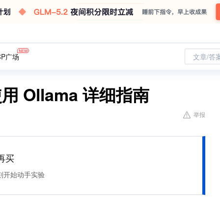
CP广场
文章/答
用 Ollama 详细指南
举报
再买
刻开始动手实验