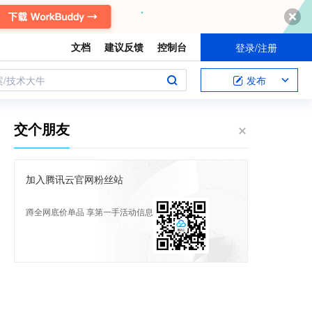
文档
建议反馈
控制台
登录/注册
案/技术大牛
发布
交个朋友
加入腾讯云官网粉丝站
蹲全网底价单品 享第一手活动信息