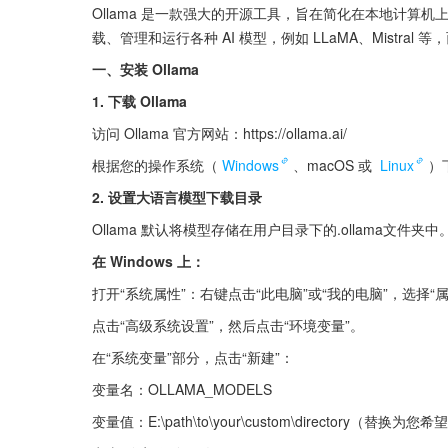
Ollama 是一款强大的开源工具，旨在简化在本地计算
载、管理和运行各种 AI 模型，例如 LLaMA、Mistra
一、安装 Ollama
1. 下载 Ollama
访问 Ollama 官方网站：https://ollama.ai/
根据您的操作系统（
Windows
、macOS 或 
Linux
）
2. 设置大语言模型下载目录
Ollama 默认将模型存储在用户目录下的.ollama文
在 Windows 上：
打开“系统属性”：右键点击“此电脑”或“我的电脑”，选择“属
点击“高级系统设置”，然后点击“环境变量”。
在“系统变量”部分，点击“新建”：
变量名：OLLAMA_MODELS
变量值：E:\path\to\your\custom\directory（替