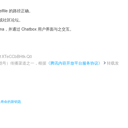
ile 的路径正确。
文档或社区论坛。
，并通过 Chatbox 用户界面与之交互。
f1XTeCCbBHtk-Q0
鹅号）传播渠道之一，根据
《腾讯内容开放平台服务协议》
转载发
。
长寿命的新钥匙