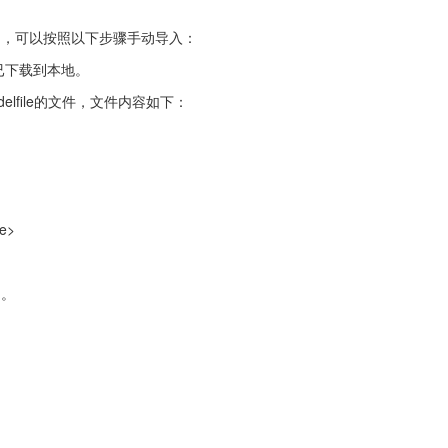
式），可以按照以下步骤手动导入：
并已下载到本地。
lfile的文件，文件内容如下：
le>
中。