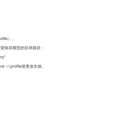
ofile）。
y替换为您希望保存模型的目录路径：
ry"
rce ~/.profile使更改生效。