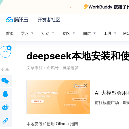
学习
活动
专区
圈层
工具
首页
M
0
deepseek本地安装和使
文章来源：
企鹅号 - 黄粱遗梦
分享
广告
AI 大模型会用
前往模型广场，即
本地安装和使用 Ollama 指南