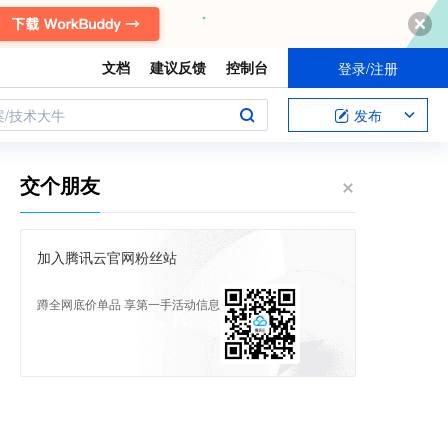
文档
建议反馈
控制台
登录/注册
案/技术大牛
发布
交个朋友
加入腾讯云官网粉丝站
蹲全网底价单品 享第一手活动信息