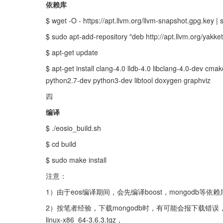
依赖库
$ wget -O - https://apt.llvm.org/llvm-snapshot.gpg.key |
$ sudo apt-add-repository "deb http://apt.llvm.org/yakke
$ apt-get update
$ apt-get install clang-4.0 lldb-4.0 libclang-4.0-dev cma
python2.7-dev python3-dev libtool doxygen graphviz
四
编译
$ ./eosio_build.sh
$ cd build
$ sudo make install
注意：
1）由于eos编译期间，会先编译boost，mongodb
2）按笔者经验，下载mongodb时，有可能会报下载错误，因此可以先将其
linux-x86_64-3.6.3.tgz，