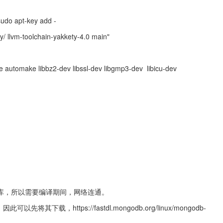
 sudo apt-key add -
ty/ llvm-toolchain-yakkety-4.0 main"
ke automake libbz2-dev libssl-dev libgmp3-dev  libicu-dev 
等依赖库，所以需要编译期间，网络连通。
下载，https://fastdl.mongodb.org/linux/mongodb-