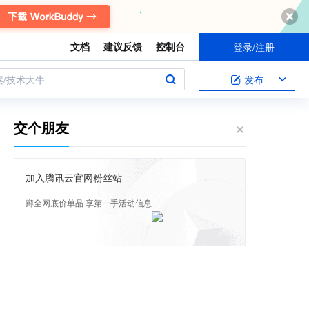
文档
建议反馈
控制台
登录/注册
案/技术大牛
发布
交个朋友
加入腾讯云官网粉丝站
蹲全网底价单品 享第一手活动信息