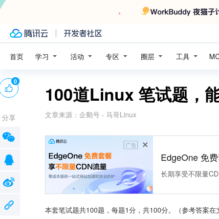
学习
活动
专区
圈层
工具
首页
M
0
100道Linux 笔试题，
文章来源：
企鹅号 - 马哥Linux
分享
广告
EdgeOne 
长期享受不限量CD
本套笔试题共100题，每题1分，共100分。（参考答案