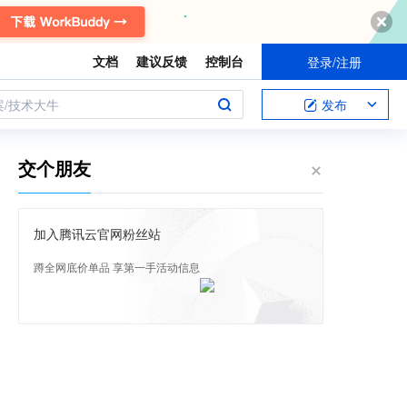
文档
建议反馈
控制台
登录/注册
案/技术大牛
发布
交个朋友
加入腾讯云官网粉丝站
蹲全网底价单品 享第一手活动信息