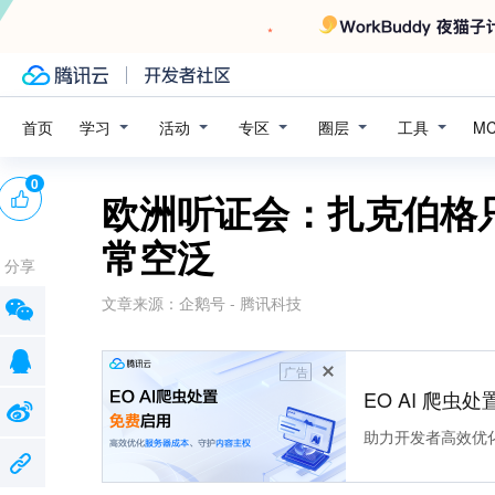
学习
活动
专区
圈层
工具
首页
M
0
欧洲听证会：扎克伯格
常空泛
分享
文章来源：
企鹅号 - 腾讯科技
广告
EO AI 爬虫
助力开发者高效优