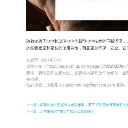
随着钠离子电池和玻璃电池等新型电池技术的不断涌现，
的能量密度和更长的使用寿命，而且更加环保、安全。它
发表于:
2025-02-19
原文链接
：
https://page.om.qq.com/page/OYzRZXDJtq7
腾讯「腾讯云开发者社区」是腾讯内容开放平台帐号（企
布内容。
如有侵权，请联系 cloudcommunity@tencent.com 删除
上一篇：星球的存在形态令人难以想象，零下 180 度的环境或许也
下一篇：八年级物理**重力**知识点喜剧段子