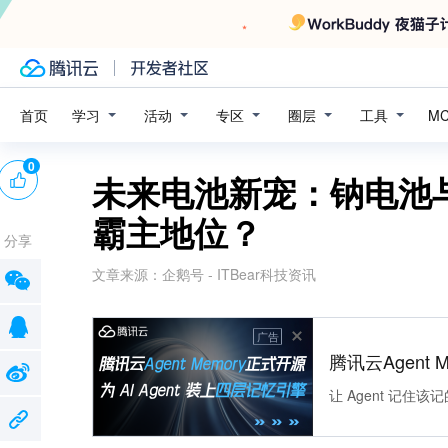
学习
活动
专区
圈层
工具
首页
M
0
未来电池新宠：钠电池
霸主地位？
分享
文章来源：
企鹅号 - ITBear科技资讯
广告
腾讯云Agent 
让 Agent 记