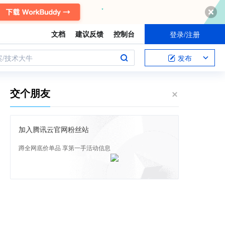
文档
建议反馈
控制台
登录/注册
案/技术大牛
发布
交个朋友
加入腾讯云官网粉丝站
蹲全网底价单品 享第一手活动信息