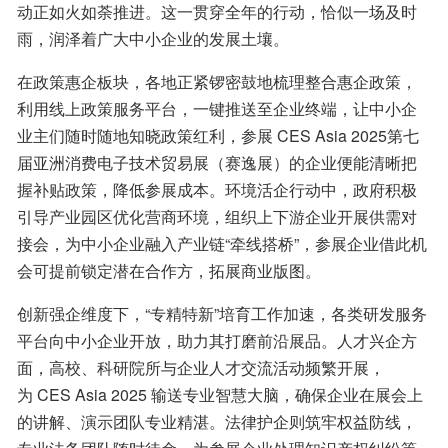
动正如火如荼推进。这一贯穿全年的行动，恰似一场及时
雨，润泽着广大中小企业的发展土壤。
在政策惠企板块，各地正紧锣密鼓地梳理整合惠企政策，
利用线上政策服务平台，一键推送至企业终端，让中小企
业主们随时随地知晓政策红利，参展 CES Asia 2025第七
届亚洲消费电子技术贸易展（赛逸展）的企业便能清晰把
握补贴政策，降低参展成本。环境活企行动中，政府积极
引导产业园区优化营商环境，组织上下游企业开展供需对
接会，为中小企业融入产业链“牵线搭桥”，参展企业借此机
会可提前锁定潜在合作方，拓展商业版图。
创新强企维度下，“专精特新”培育工作加速，各类研发服务
平台向中小企业开放，助力其打磨前沿展品。人才兴企方
面，高校、科研院所与企业人才交流活动频繁开展，
为 CES Asia 2025 输送专业智慧大脑，确保企业在展会上
的讲解、演示团队专业精湛。法律护企则筑牢权益防线，