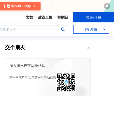
文档
建议反馈
控制台
登录/注册
案/技术大牛
发布
交个朋友
加入腾讯云官网粉丝站
蹲全网底价单品 享第一手活动信息