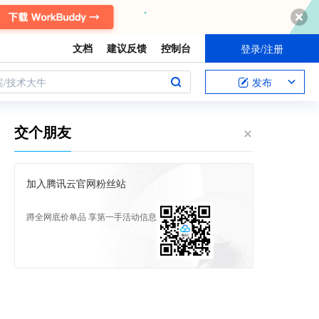
文档
建议反馈
控制台
登录/注册
案/技术大牛
发布
交个朋友
加入腾讯云官网粉丝站
蹲全网底价单品 享第一手活动信息