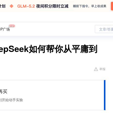
CP广场
文章/答
epSeek如何帮你从平庸到
举报
再买
刻开始动手实验