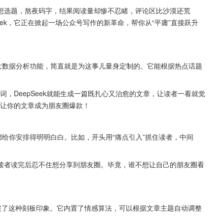
想选题，熬夜码字，结果阅读量却惨不忍睹，评论区比沙漠还荒
eek，它正在掀起一场公众号写作的新革命，帮你从“平庸”直接跃升
k的大数据分析功能，简直就是为这事儿量身定制的。它能根据热点话题
词，DeepSeek就能生成一篇既扎心又治愈的文章，让读者一看就觉
钟让你的文章成为朋友圈爆款！ 
全都给你安排得明明白白。比如，开头用“痛点引入”抓住读者，中间
读者读完后忍不住想分享到朋友圈。毕竟，谁不想让自己的朋友圈看
却打破了这种刻板印象。它内置了情感算法，可以根据文章主题自动调整