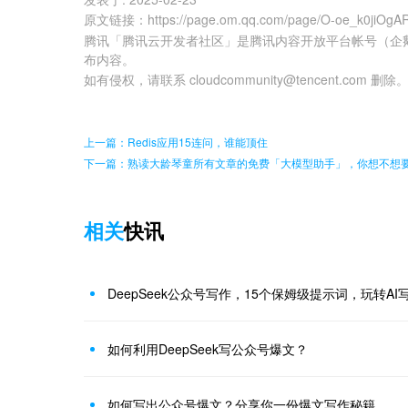
原文链接
：
https://page.om.qq.com/page/O-oe_k0jiOg
腾讯「腾讯云开发者社区」是腾讯内容开放平台帐号（企
布内容。
如有侵权，请联系 cloudcommunity@tencent.com 删除
上一篇：Redis应用15连问，谁能顶住
下一篇：熟读大龄琴童所有文章的免费「大模型助手」，你想不想
相关
快讯
DeepSeek公众号写作，15个保姆级提示词，玩转A
如何利用DeepSeek写公众号爆文？
如何写出公众号爆文？分享你一份爆文写作秘籍