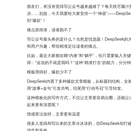
朋友们，有没有觉得写公众号越来越难了？每天绞尽脑汁
凉……别急，今天我要给大家安排一个“神器”——DeepS
到“爆款”！ 
痛点抓得准，读者跑不了
写公众号最头疼的是什么？当然是找选题！DeepSee
和用户兴趣，帮你精准定位读者的痛点。 
比如，最近大家都在聊“内卷”和“躺平”，你只需要输入关键
得：“这说的不就是我吗？”这种“精准打击”的能力，分分
模板用得好，爆款少不了
DeepSeek内置了多种爆款文章模板，从标题到结构，
用“故事+金句”引发共鸣，结尾用“行动号召”引导转发。 
这种模板化的写作方式，不仅让文章更容易出圈，还能让
起来更有深度呢？ 
情感算法加持，文章更有温度
很多人觉得AI写出来的文章冷冰冰的，但DeepSeek
语气和风格。 