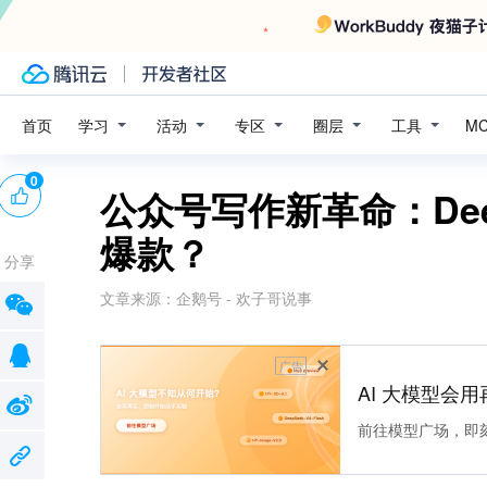
学习
活动
专区
圈层
工具
首页
M
0
公众号写作新革命：De
爆款？
分享
文章来源：
企鹅号 - 欢子哥说事
广告
AI 大模型会用
前往模型广场，即