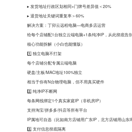
▸ 发货地址行政区划相同+门牌号差异值＜20%
▸ 退货地址关键词重复率＞60%
解决方案：丁卯云远程电脑—电商多店运营
给每个店铺配1台独立云端电脑+1条纯净IP，从此彻底告
核心功能拆解（小白也能懂版）
1️⃣ 独立电脑不打架
每个店铺分配专属云端电脑
硬盘/主板/MAC地址100%独立
相当于你有N台物理电脑，但不用真买硬件
2️⃣ 纯净IP不断网
每条网线绑定1个真实家庭IP（非机房IP）
支持淘宝/拼多多/抖店等所有平台
IP属地可自选（比如南方店铺用广东IP，北方店铺用山东I
3️⃣ 支付信息彻底隔离