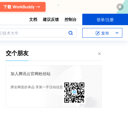
文档
建议反馈
控制台
登录/注册
案/技术大牛
发布
交个朋友
加入腾讯云官网粉丝站
蹲全网底价单品 享第一手活动信息