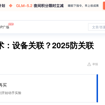
CP广场
文章/答
：设备关联？2025防关联
举报
再买
刻开始动手实验