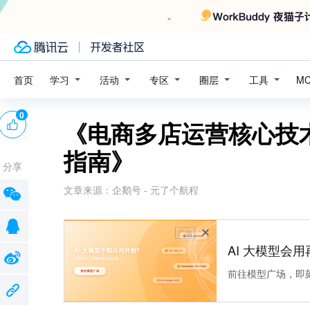
学习
活动
专区
圈层
工具
首页
M
0
《电商多店运营核心技术
指南》
分享
文章来源：
企鹅号 - 元了个航程
广告
AI 大模型会用
前往模型广场，即