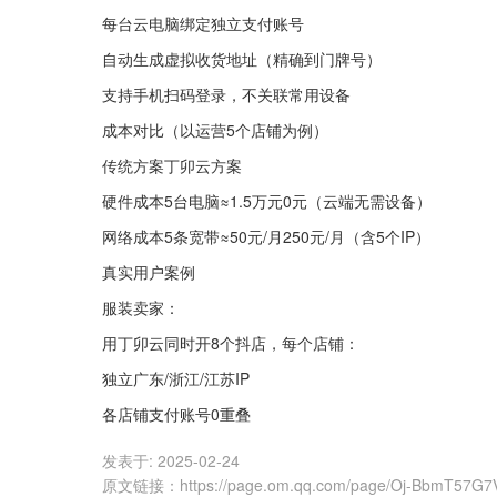
每台云电脑绑定独立支付账号
自动生成虚拟收货地址（精确到门牌号）
支持手机扫码登录，不关联常用设备
成本对比（以运营5个店铺为例）
传统方案丁卯云方案
硬件成本5台电脑≈1.5万元0元（云端无需设备）
网络成本5条宽带≈50元/月250元/月（含5个IP）
真实用户案例
服装卖家：
用丁卯云同时开8个抖店，每个店铺：
独立广东/浙江/江苏IP
各店铺支付账号0重叠
发表于:
2025-02-24
原文链接
：
https://page.om.qq.com/page/Oj-BbmT57G