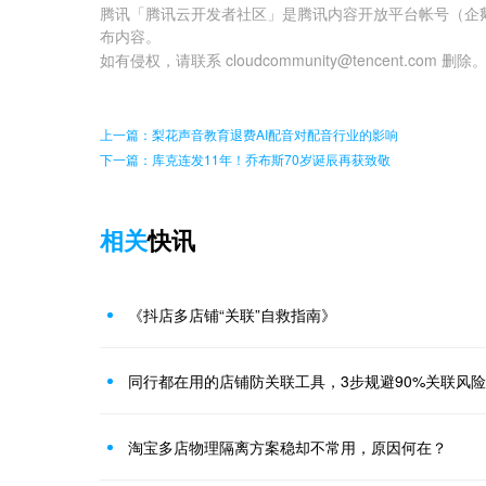
腾讯「腾讯云开发者社区」是腾讯内容开放平台帐号（企
布内容。
如有侵权，请联系 cloudcommunity@tencent.com 删除
上一篇：梨花声音教育退费AI配音对配音行业的影响
下一篇：库克连发11年！乔布斯70岁诞辰再获致敬
相关
快讯
《抖店多店铺“关联”自救指南》
同行都在用的店铺防关联工具，3步规避90%关联风险
淘宝多店物理隔离方案稳却不常用，原因何在？