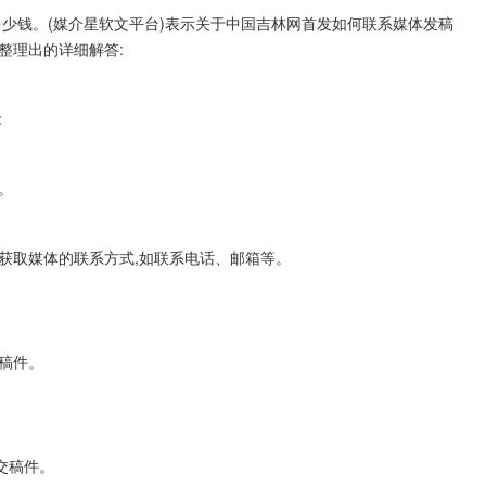
多少钱。(媒介星软文平台)表示关于中国吉林网首发如何联系媒体发稿
整理出的详细解答:
:
。
,获取媒体的联系方式,如联系电话、邮箱等。
稿件。
交稿件。