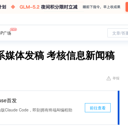
CP广场
文章/答
系媒体发稿 考核信息新闻稿
举报
use首发
前往查看
k版Claude Code，即刻拥有终端AI编程助