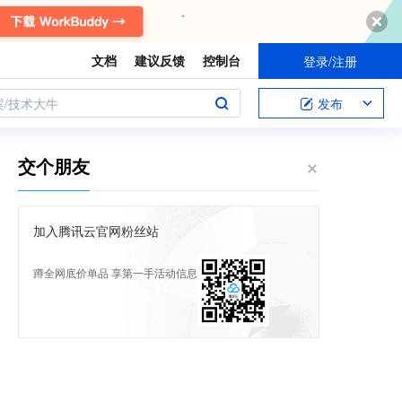
文档
建议反馈
控制台
登录/注册
案/技术大牛
发布
交个朋友
加入腾讯云官网粉丝站
蹲全网底价单品 享第一手活动信息