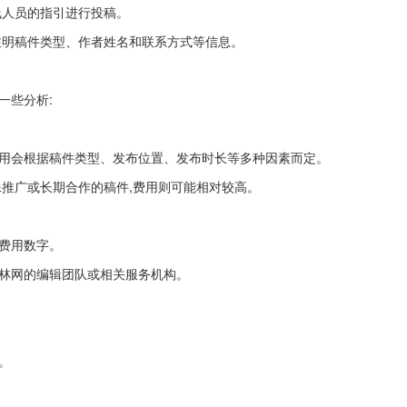
线人员的指引进行投稿。
注明稿件类型、作者姓名和联系方式等信息。
一些分析:
费用会根据稿件类型、发布位置、发布时长等多种因素而定。
殊推广或长期合作的稿件,费用则可能相对较高。
费用数字。
吉林网的编辑团队或相关服务机构。
。