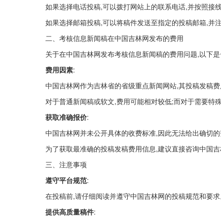
如果选择电话投稿,可以拨打网站上的联系电话,并按照接
如果选择邮箱投稿,可以将稿件发送至指定的投稿邮箱,并
二、考核信息新闻稿在中国吉林网发布的费用
关于在中国吉林网发布考核信息新闻稿的费用问题,以下是
费用因素
:
中国吉林网作为吉林省的省级重点新闻网站,其投稿发稿
对于普通新闻稿或软文,费用可能相对较低;而对于需要特
获取准确报价
:
中国吉林网并未公开具体的收费标准,因此无法给出确切的
为了获取最准确的投稿发稿费用信息,建议直接咨询中国
三、注意事项
遵守平台规范
:
在投稿前,请仔细阅读并遵守中国吉林网的投稿规范和要求
提供高质量稿件
: