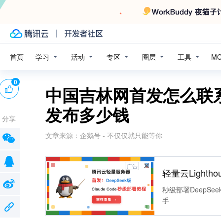
学习
活动
专区
圈层
工具
首页
M
0
中国吉林网首发怎么联
发布多少钱
分享
文章来源：
企鹅号 - 不仅仅就只能等你
广告
轻量云Lightho
秒级部署DeepSee
手