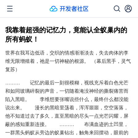
我靠着超强的记忆力，竟能认全蚁巢内的
所有蚂蚁！
世界在我耳边低语，交织的情感渐渐淡去，失去肉体的李
维无限增殖着，祂是一切神秘的根源。  （幕后黑手，灵气
复苏）
………　　记忆的最后一刻很模糊，视线充斥着白色光芒
和如同玻璃碎裂的声音，一切随着淹没神经的撕裂痛苦而
陷入黑暗。　　李维想要张嘴说些什么，最终什么都没能
说出来。　　漫长的黑暗里荡着，浑浑噩噩，空空落落，
他不知道过去了多久，直至黑暗的尽头一点光芒闪耀，屏
蔽的感知重新连接。　　………　　布满血迹的土凹里，
一群黑头蚂蚁从旁边的蚁巢钻出，触角来回摆动，眼前的