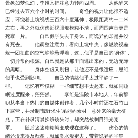
景象如梦似幻，李维又把注意力转向四周。　　从他醒来
已经过去五六个小时的时间。　　奇怪的视力让他很不适
应，环绕着土坑视线三百六十度延伸，极限距离约一二米
左右，再之外就仿佛近视眼般模糊不清，而周围声音更是
死寂一片。　　自己似乎失去了身体，而诡异的却是并没
有死去。　　他调整注意力，看向土坑中央，像燃烧视差
般一团扭曲的空气静静悬浮着，这…似乎是自己的‘身体’，
一切异常的根源。自己就是从那里面逃出来的，无边无际
的黑暗。　　身体空虚又别扭，让他还不是很适应，思维
似乎也受到影响。　　自己的情绪似乎太过平静了一
些。　　记忆有些模糊，一些细节想不太起来，就如同睡
眠过度醒来，茫茫然。　　李维是温陵市本地人，年前辞
职从事当下热门的自媒体创作者，几个小时前还在石竹山
下露营，并录制‘荒野求生’系列的素材，意外来的毫无征
兆，正在补录清晨挨饿镜头时，却突然被刺目强光笼
罩。　　随后迷迷糊糊就变成现在这样了。　　伤心的情
绪还没来得及酝酿，就如潮水般褪去，带着诡异的平静，