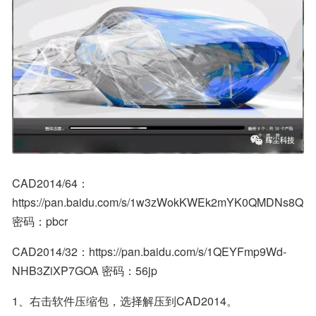
CAD2014/64：
https://pan.baidu.com/s/1w3zWokKWEk2mYK0QMDNs8Q 
密码：pbcr
CAD2014/32：https://pan.baidu.com/s/1QEYFmp9Wd-
NHB3ZiXP7GOA 密码：56jp
1、右击软件压缩包，选择解压到CAD2014。