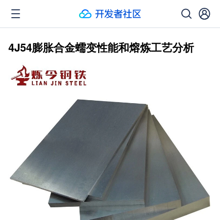
4J54膨胀合金蠕变性能和熔炼工艺分析