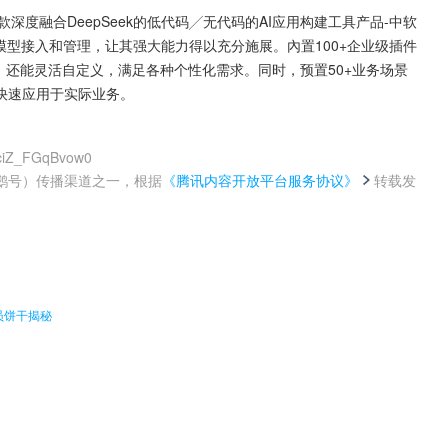
一款深度融合DeepSeek的低代码╱无代码的AI应用构建工具产品-中软
版本模型接入和管理，让其强大能力得以充分施展。內置100+企业级插件
，还能灵活自定义，满足各种个性化需求。同时，预置50+业务场景
快速应用于实际业务。
jciZ_FGqBvow0
鹅号）传播渠道之一，根据
《腾讯内容开放平台服务协议》
转载发
。
员饼干揭秘