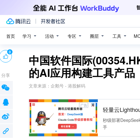
学习
活动
专区
圈层
工具
首页
M
0
中国软件国际(00354.H
的AI应用构建工具产品
分享
文章来源：
企鹅号 - 港股解码
广告
轻量云Lightho
秒级部署DeepSee
手