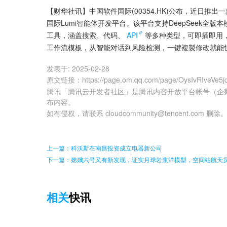
【财华社讯】中国软件国际(00354.HK)公布，近日推出
国际Lumi智能体开发平台。该平台支持DeepSeek全
工具，涵盖搜索、代码、
API
等多种类型，可即插即用
工作流模板，从智能对话到风险检测，一键複製修改就能
发表于:
2025-02-28
原文链接
：
https://page.om.qq.com/page/OysIvRIveVe5
腾讯「腾讯云开发者社区」是腾讯内容开放平台帐号（企
布内容。
如有侵权，请联系 cloudcommunity@tencent.com 删除
上一篇：科沃斯在南昌投资成立电器新公司
下一篇：嫦娥六号又有新发现，证实月球岩浆洋模型，空间站航天
相关
快讯