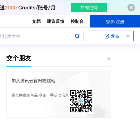
文档
建议反馈
控制台
登录/注册
案/技术大牛
发布
交个朋友
加入腾讯云官网粉丝站
蹲全网底价单品 享第一手活动信息