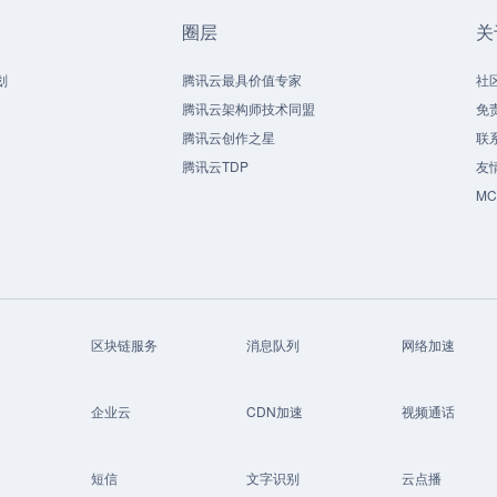
圈层
关
划
腾讯云最具价值专家
社
腾讯云架构师技术同盟
免
腾讯云创作之星
联
腾讯云TDP
友
M
区块链服务
消息队列
网络加速
企业云
CDN加速
视频通话
短信
文字识别
云点播