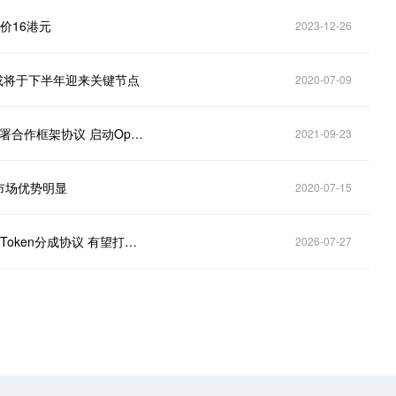
标价16港元
2023-12-26
或将于下半年迎来关键节点
2020-07-09
中国软件国际（00354.HK）附属与新大陆支付技术签署合作框架协议 启动OpenHarmony于金融智能终端领域的操作系统开发
2021-09-23
市场优势明显
2020-07-15
港股异动 | 中软国际尾盘涨超3% 公司与月之暗面签署Token分成协议 有望打开AI商业化空间
2026-07-27