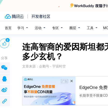
学习
活动
专区
圈层
工具
首页
M
0
连高智商的爱因斯坦都
多少玄机？
分享
文章来源：
企鹅号 - 宇宙时空
广告
EdgeOne 
长期享受不限量CD