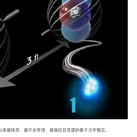
以来最怪异、最不合常理、最疯狂且荒谬的量子力学预言。