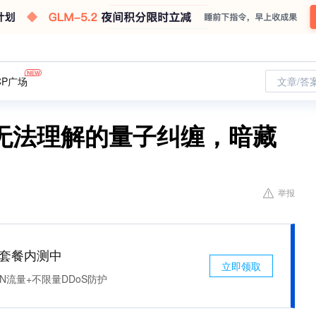
CP广场
文章/答
无法理解的量子纠缠，暗藏
举报
免费套餐内测中
立即领取
N流量+不限量DDoS防护