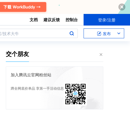
文档
建议反馈
控制台
登录/注册
案/技术大牛
发布
交个朋友
加入腾讯云官网粉丝站
蹲全网底价单品 享第一手活动信息