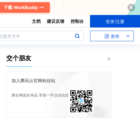
文档
建议反馈
控制台
登录/注册
案/技术大牛
发布
交个朋友
加入腾讯云官网粉丝站
蹲全网底价单品 享第一手活动信息