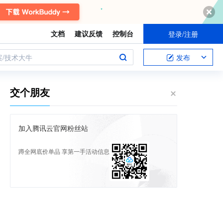
文档
建议反馈
控制台
登录/注册
案/技术大牛
发布
交个朋友
加入腾讯云官网粉丝站
蹲全网底价单品 享第一手活动信息