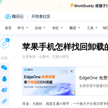
学习
活动
专区
圈层
工具
首页
M
0
苹果手机怎样找回卸载
文章来源：
企鹅号 - 互通小帮手
分享
广告
EdgeOne 
长期享受不限量CD
导读：大家好，我是互通小帮手，一个致力于分享日常手