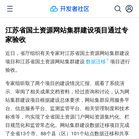
江苏省国土资源网站集群建设项目通过专
家验收
近日，省厅组织有关专家对江苏省国土资源网站集群建设
项目和江苏省国土资源网站集群建设
数据迁移
项目进行
验收。
专家组听取了两个项目的建设情况汇报、观看了系统演
示、审阅了相关成果文档资料，经过质询和讨论，认为网
站集群建设项目根据建设总体要求，网站集群应用服务平
台、信息服务平台、监测监管平台、相关管理制度和技术
标准等，均实现了全省国土资源门户网站资源集约化、栏
目规范化和监管常态化。网站集群建设数据迁移项目完成
了全省13个市、88个县（区）101个站点数据迁移和共享