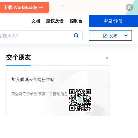
文档
建议反馈
控制台
登录/注册
案/技术大牛
发布
交个朋友
加入腾讯云官网粉丝站
蹲全网底价单品 享第一手活动信息