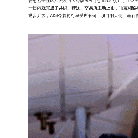
爱思基于社区共识发行的令牌AISI（总量500枚），在今
一日内就完成了共识、赠送、交易所主动上币，币宝和酷神
逐步升级，AISI令牌将可享受所有链上项目的天使、基石份