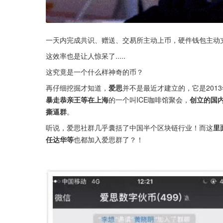
一天内完成共识、赠送、交易所主动上币，硬件钱包主动支
这效率也是让人惊呆了.....
这究竟是一个什么样神奇的币？
再仔细挖掘才知道，
爱思
并不是最近才建立的，它是201
暴走恭亲王等在上海
的一个叫ICE咖啡馆聚会，
创立的国
撕逼群
。
听说，爱思社群几乎囊括了中国半个区块链行业！而这
里
任达华等
也都加入爱思群了？！