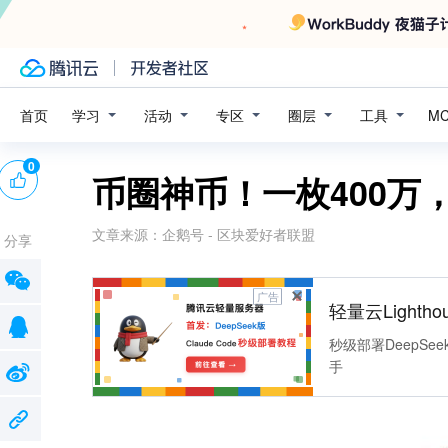
学习
活动
专区
圈层
工具
首页
M
0
币圈神币！一枚400万
文章来源：
企鹅号 - 区块爱好者联盟
分享
广告
轻量云Lightho
秒级部署DeepSee
手