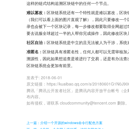
这样的链式结构追溯区块链中的任何一个节点。
难以篡改：
区块链系统还有一个特性就是难以篡改，区块
（我们可以看上面的图片直观了解），因此只要修改一个
录也会被下一个区块记录，每一步修改都要取得全网超过
要去说服全球超过一半的人帮你完成操作，因此修改区块
社区自治：
区块链系统是中立的且无法被人为干涉，系统
准匿名：
区块链具有准匿名性，任何人都可以无需审核加
溯源性，因此如果想追查是谁进行了交易，还是有办法查
区块链系统会更加有前景。
发表于:
2018-06-01
原文链接
：
https://kuaibao.qq.com/s/20180601G1N0J90
腾讯「腾讯云开发者社区」是腾讯内容开放平台帐号（企
布内容。
如有侵权，请联系 cloudcommunity@tencent.com 删除
上一篇：介绍一个开源的windows命令行配色方案