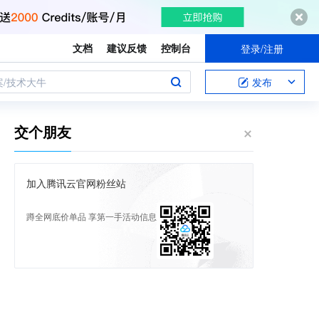
文档
建议反馈
控制台
登录/注册
案/技术大牛
发布
交个朋友
加入腾讯云官网粉丝站
蹲全网底价单品 享第一手活动信息