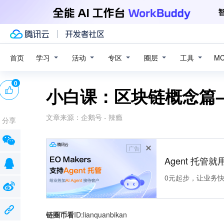
学习
活动
专区
圈层
工具
首页
M
0
小白课：区块链概念篇
文章来源：
企鹅号 - 辣瘾
分享
广告
Agent 托管就用
0元起步，让业务快速拥
链圈币看
ID:lianquanbikan