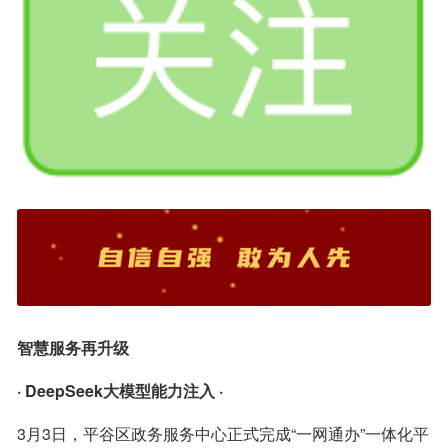
智慧服务再升级
· DeepSeek大模型能力注入 ·
3月3日，平谷区政务服务中心正式完成“一网通办”一体化平