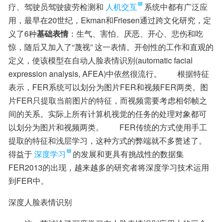
疗、驾驶员驾驶疲劳检测和
人机交互
系统中都有广泛应
用，最早在20世纪，Ekman和Friesen通过跨文化研究，定
义了6种
基础表情
：生气、害怕、厌恶、开心、悲伤和吃
惊，随后又加入了“蔑视” 这一表情。开创性的工作和直观的
定义，使该模型在自动人脸表情识别(automatic facial 
expression analysis, AFEA)中依然很流行。  根据特征
表示，FER系统可以划分为图片FER和视频FER两类。图
片FER只提取当前图片的特征，而视频需要考虑相邻帧之
间的关系。实际上所有计算机视觉的任务的处理对象都可
以划分为图片和视频两类。  FER传统的方式使用手工
提取的特征和浅层学习，这种方式的弊端就不多赘述了。
得益于
深度学习
的发展和更具有挑战性的数据集
FER2013的出现，越来越多的研究者将深度学习技术运用
到FER中。
深度人脸表情识别