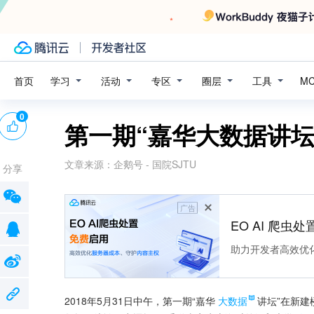
学习
活动
专区
圈层
工具
首页
M
0
第一期“嘉华大数据讲
文章来源：
企鹅号 - 国院SJTU
分享
广告
EO AI 爬虫
助力开发者高效优
2018年5月31日中午，第一期“嘉华
大数据
讲坛”在新建