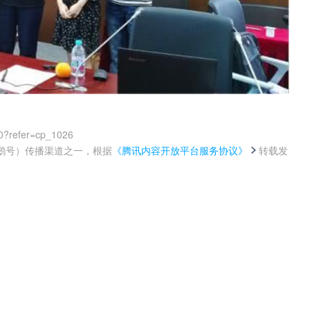
0?refer=cp_1026
鹅号）传播渠道之一，根据
《腾讯内容开放平台服务协议》
转载发
。