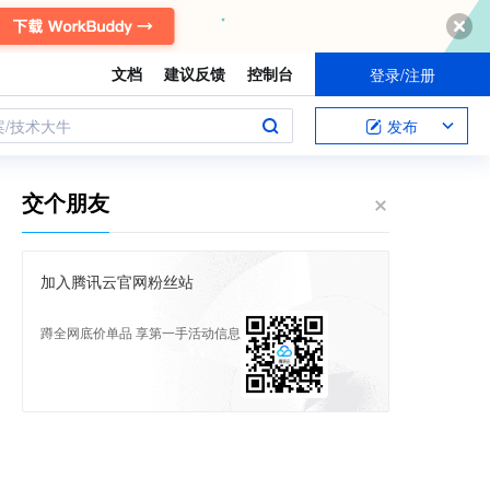
文档
建议反馈
控制台
登录/注册
案/技术大牛
发布
交个朋友
加入腾讯云官网粉丝站
蹲全网底价单品 享第一手活动信息