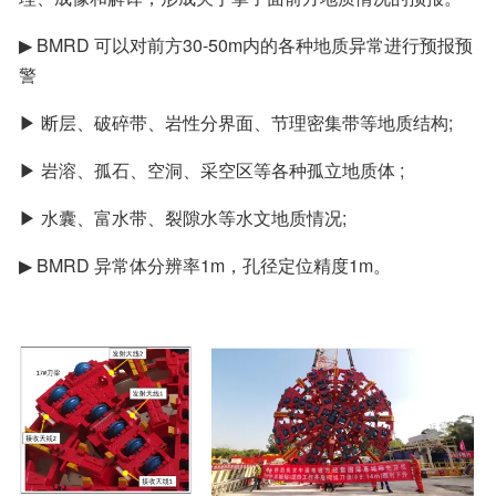
▶ BMRD 可以对前方30-50m内的各种地质异常进行预报预
警
▶ 断层、破碎带、岩性分界面、节理密集带等地质结构;
▶ 岩溶、孤石、空洞、采空区等各种孤立地质体 ;
▶ 水囊、富水带、裂隙水等水文地质情况;
▶ BMRD 异常体分辨率1m，孔径定位精度1m。