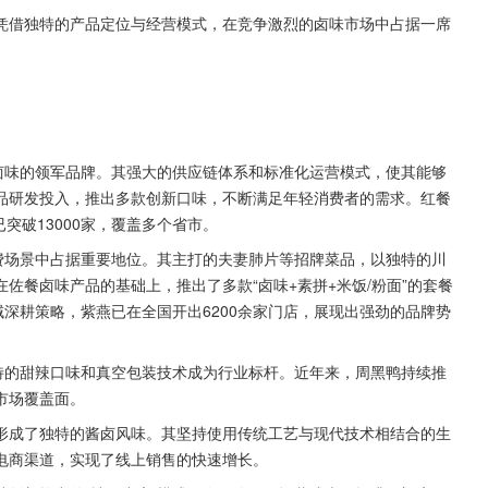
品牌凭借独特的产品定位与经营模式，在竞争激烈的卤味市场中占据一席
卤味的领军品牌。其强大的供应链体系和标准化运营模式，使其能够
品研发投入，推出多款创新口味，不断满足年轻消费者的需求。红餐
突破13000家，覆盖多个省市。
费场景中占据重要地位。其主打的夫妻肺片等招牌菜品，以独特的川
佐餐卤味产品的基础上，推出了多款“卤味+素拼+米饭/粉面”的套餐
域深耕策略，紫燕已在全国开出6200余家门店，展现出强劲的品牌势
特的甜辣口味和真空包装技术成为行业标杆。近年来，周黑鸭持续推
市场覆盖面。
形成了独特的酱卤风味。其坚持使用传统工艺与现代技术相结合的生
电商渠道，实现了线上销售的快速增长。