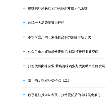
绝味鸭脖荣获2023"好食榜"年度人气卤味
炸鸡十大品牌渠道排行榜
市场前景广阔，紫燕食品实力跟随市场步伐
久久丫重构卤味增长逻辑 以创新打开行业新空间
打造优质卤味企业,紫燕百味鸡多方优势助力品牌发展
沸小焰：热卤品类特点（二）
数字化助推卤味发展，打造更优质的卤味美食服务