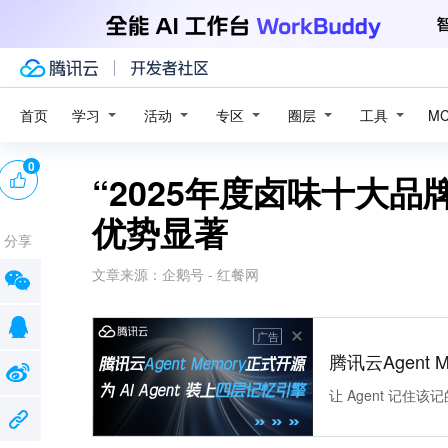
学习
活动
专区
圈层
工具
首页
M
0
“2025年度卤味十大
优势显著
分享
文章来源：
企鹅号 - 红餐网
广告
腾讯云Agent 
让 Agent 记