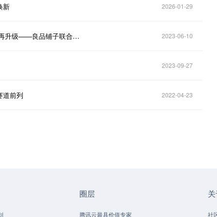
焕新
2026-01-29
斩获全球食品界“奥斯卡”至高奖项，中国零食品牌6月再升级——良品铺子联合久久丫共建卤味研发中心
2023-06-10
2023-09-27
赛道前列
2022-04-23
圈层
关
划
腾讯云最具价值专家
社