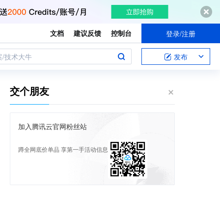
文档
建议反馈
控制台
登录/注册
案/技术大牛
发布
交个朋友
加入腾讯云官网粉丝站
蹲全网底价单品 享第一手活动信息