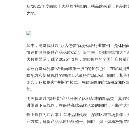
从“2025年度卤味十大品牌”榜单的上榜品牌来看，各
之地。
其中，绝味鸭脖以“万店连锁”优势稳居行业前列，是休闲
快速扩张并保持产品品质稳定。近年来，绝味持续加大产
大数据显示，截至2025年3月，绝味鸭脖的全国门店数量已
紫燕百味鸡凭借“佐餐卤味第一股”的独特定位，在家庭消
味配方和新鲜现拌的制作工艺赢得市场口碑。同时，紫燕在
组合，积极探索“快餐化”模式。凭借深厚的市场积淀和区
能。
周黑鸭则以“锁鲜装”产品开创了休闲卤味的新品类，其独
进渠道下沉战略，在保持高端品牌形象的同时，不断扩大
煌上煌作为江西本土卤味品牌代表，深耕区域市场多年，
产方式，确保产品品质始终如一。同时，煌上煌积极拓展