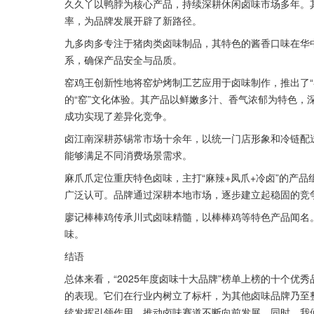
久久丫以鸭脖为核心产品，持续深耕休闲卤味市场多年。其
率，为品牌发展开辟了新路径。
九多肉多专注于猪肉类卤味制品，其特色的酱香口味在华
系，确保产品安全与品质。
窑鸡王创新性地将窑炉烤制工艺应用于卤味制作，推出了“窑鸡
的“窑”文化体验。其产品以鲜嫩多汁、香气浓郁为特色，
成功实现了差异化竞争。
卤江南深耕苏锡常市场十余年，以统一门店形象和冷链配
能够满足不同消费场景需求。
麻爪爪定位重庆特色卤味，主打“麻辣+凤爪+冷卤”的产
广泛认可。品牌通过深耕本地市场，逐步建立起稳固的竞
廖记棒棒鸡传承川式卤味精髓，以棒棒鸡等特色产品闻名
味。
结语
总体来看，“2025年度卤味十大品牌”榜单上榜的十个
的表现。它们在行业内树立了标杆，为其他卤味品牌乃至
续发挥引领作用，推动卤味赛道不断向前发展。同时，我