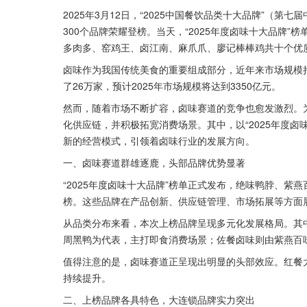
2025年3月12日，“2025中国餐饮品类十大品牌”（
300个品牌荣耀登榜。当天，“2025年度卤味十大品牌
多肉多、窑鸡王、卤江南、麻爪爪、廖记棒棒鸡共十个优
卤味作为我国传统美食的重要组成部分，近年来市场规模持
了26万家，预计2025年市场规模将达到3350亿元。
然而，随着市场不断扩容，卤味赛道的竞争也愈发激烈。
化供应链，并积极拓宽消费场景。其中，以“2025年度
新的经营模式，引领着卤味行业的发展方向。
一、卤味赛道群雄逐鹿，头部品牌优势显著
“2025年度卤味十大品牌”榜单正式发布，绝味鸭脖、
榜。这些品牌在产品创新、供应链管理、市场拓展等方面
从品类分布来看，本次上榜品牌呈现多元化发展格局。其
周黑鸭为代表，主打即食消费场景；佐餐卤味则由紫燕百
值得注意的是，卤味赛道正呈现出明显的头部效应。红餐
持续提升。
二、上榜品牌各具特色，大连锁品牌实力突出