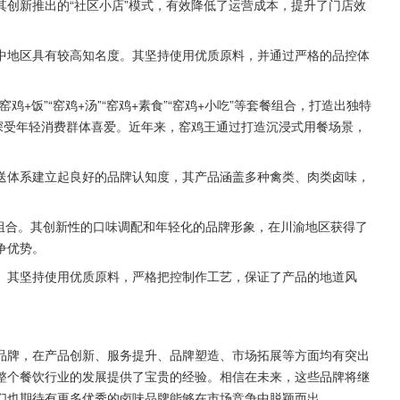
创新推出的“社区小店”模式，有效降低了运营成本，提升了门店效
中地区具有较高知名度。其坚持使用优质原料，并通过严格的品控体
+饭”“窑鸡+汤”“窑鸡+素食”“窑鸡+小吃”等套餐组合，打造出独特
深受年轻消费群体喜爱。近年来，窑鸡王通过打造沉浸式用餐场景，
送体系建立起良好的品牌认知度，其产品涵盖多种禽类、肉类卤味，
品组合。其创新性的口味调配和年轻化的品牌形象，在川渝地区获得了
争优势。
。其坚持使用优质原料，严格把控制作工艺，保证了产品的地道风
优秀品牌，在产品创新、服务提升、品牌塑造、市场拓展等方面均有突出
整个餐饮行业的发展提供了宝贵的经验。相信在未来，这些品牌将继
们也期待有更多优秀的卤味品牌能够在市场竞争中脱颖而出。