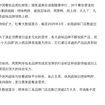
第七届中国餐饮品类红鲤奖）颁奖盛典在成都隆重举行，30个餐饮赛道的
”榜单重磅揭晓，绝味鸭脖、紫燕百味鸡、周黑鸭、煌上煌、久久丫、九
质卤味品牌强势上榜。
续扩大。红餐大数据显示，截至2025年3月，全国卤味门店数超过
为了满足消费者日益多元化的需求，各大卤味品牌不断创新产品，优
卤味十大品牌”的上榜品牌表现最为突出，它们通过卓越的产品品质和创
紫燕百味鸡、周黑鸭等知名品牌凭借其深厚的行业积淀和创新突破成功上
展现出强大的综合实力。
中休闲卤味与佐餐卤味平分秋色，各占五席。休闲卤味以绝味鸭脖、
味鸡领衔，更注重家庭餐桌需求。
大数据显示，榜单前三名品牌门店总数已突破2万大关，市场集中度