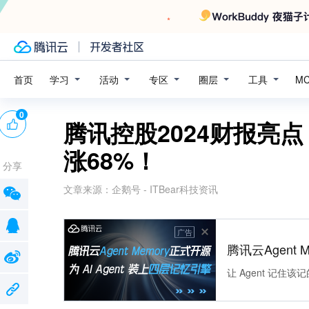
学习
活动
专区
圈层
工具
首页
M
0
腾讯控股2024财报亮
涨68%！
分享
文章来源：
企鹅号 - ITBear科技资讯
广告
腾讯云Agent 
让 Agent 记