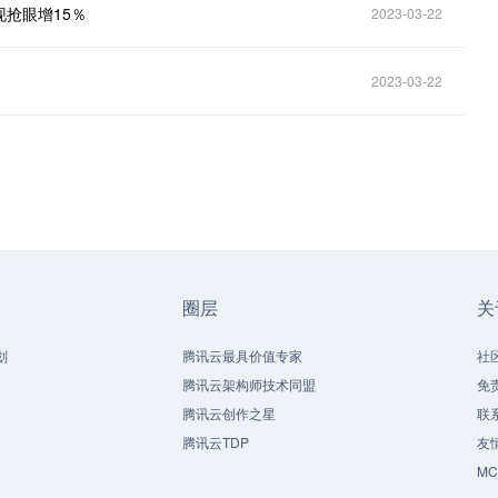
抢眼增15％
2023-03-22
2023-03-22
圈层
关
划
腾讯云最具价值专家
社
腾讯云架构师技术同盟
免
腾讯云创作之星
联
腾讯云TDP
友
M