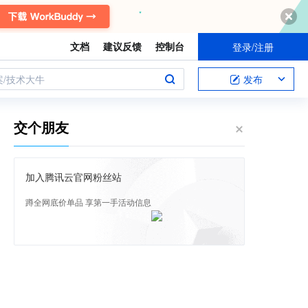
文档
建议反馈
控制台
登录/注册
案/技术大牛
发布
交个朋友
加入腾讯云官网粉丝站
蹲全网底价单品 享第一手活动信息