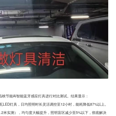
晶映节能AI智能蓝牙感应灯具进行对比测试。结果显示：
瓦LED灯具，日均照明时长灵活调控至12小时，能耗降低87%以上。
8±0.2米实测），均匀度大幅提升，照明盲区减少至5%以下，彻底解决