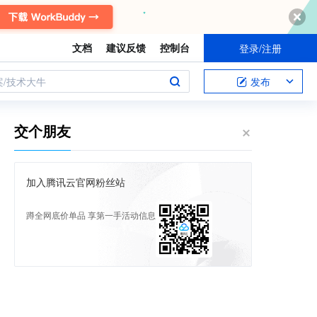
文档
建议反馈
控制台
登录/注册
案/技术大牛
发布
交个朋友
加入腾讯云官网粉丝站
蹲全网底价单品 享第一手活动信息