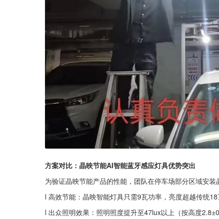
方案对比：晶映节能AI智能蓝牙感应灯具优势突出
为验证晶映节能产品的性能，团队在停车场部分区域安装
l 高效节能：晶映智能灯具只需9瓦功率，亮度超越传统18
l 出众照明效果：照明照度提升至47lux以上（按高度2.