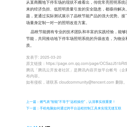
从某商圈地下停车场的现状不难看出，传统常亮照明系统
来的经济负担、低照明质量引发的安全隐患，都亟待解决
题，更通过实际测试展示了晶映节能产品的强大优势。接
场量身定制一对一的照明改造方案。
    晶映节能拥有专业的技术团队和丰富的实践经验，能够提供从测电、方案设计到安装调试的多维度照明解决方案。携手晶映
节能，共同推动地下停车场照明系统的升级改造，为物业
质。
发表于:
2025-03-20
原文链接
：
https://page.om.qq.com/page/OCSazJ51bR
腾讯「腾讯云开发者社区」是腾讯内容开放平台帐号（企
布内容。
如有侵权，请联系 cloudcommunity@tencent.com 删除
上一篇：燃气表“智能”不等于“远程操控”，认清事实很重要！
下一篇：手机电脑如何通过跨平台远程控制工具来实现无缝互联