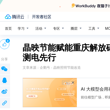
学习
活动
专区
圈层
工具
首页
M
0
晶映节能赋能重庆解放
测电先行
分享
文章来源：
企鹅号 - 晶映照明节能改造
广告
AI 大模型会用
前往模型广场，即