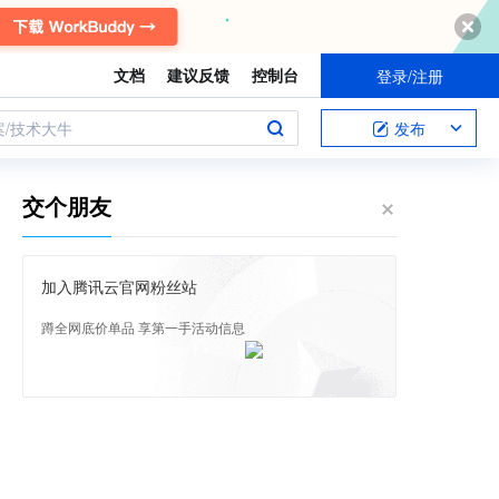
文档
建议反馈
控制台
登录/注册
案/技术大牛
发布
交个朋友
加入腾讯云官网粉丝站
蹲全网底价单品 享第一手活动信息