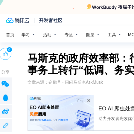
学习
活动
专区
圈层
工具
首页
M
0
马斯克的政府效率部：
事务上转行“低调、务实
分享
文章来源：
企鹅号 - 问问马斯克AskMusk
广告
EO AI 爬虫
助力开发者高效优