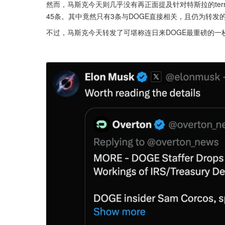
然而，马斯克今天则几乎没有再正面提及针对特斯拉的ter
45条。其中竟然只有3条与DOGE直接相关，且仍为转发
不过，马斯克今天转发了可堪称连日来DOGE最重磅的一