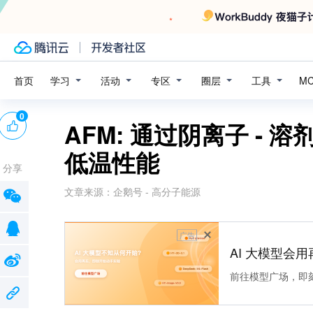
学习
活动
专区
圈层
工具
首页
M
0
AFM: 通过阴离子 -
低温性能
分享
文章来源：
企鹅号 - 高分子能源
广告
AI 大模型会用
前往模型广场，即