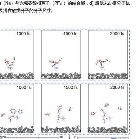
 钠（Na）与六氟磷酸根离子（PF₆⁻）的结合能，d) 最低未占据分子轨
以及潜在醚类分子的分子尺寸。