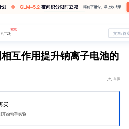
CP广场
文章/答
 溶剂相互作用提升钠离子电池的
举报
再买
刻开始动手实验