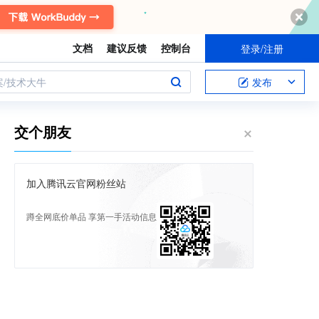
文档
建议反馈
控制台
登录/注册
案/技术大牛
发布
交个朋友
加入腾讯云官网粉丝站
蹲全网底价单品 享第一手活动信息