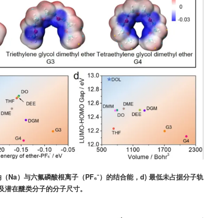
 钠（Na）与六氟磷酸根离子（PF₆⁻）的结合能，d) 最低未占据分子轨
以及潜在醚类分子的分子尺寸。