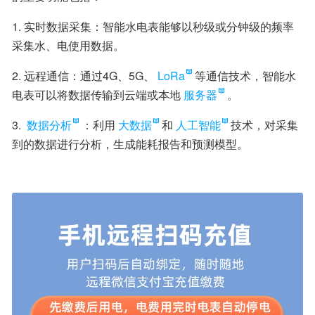
1. 实时数据采集：智能水电表能够以秒级或分钟级的频率
采集水、电使用数据。
2. 远程通信：通过4G、5G、
LoRa
等通信技术，智能水
电表可以将数据传输到云端或本地
服务器
。
3. 
数据分析
：利用
大数据
和
人工智能
技术，对采集
到的数据进行分析，生成能耗报告和预测模型。