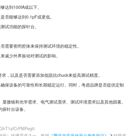
达到100fA或以下。
否能够达到0.1pF或更低。
频测试功能的探针台。
是否需要密闭腔体来保持测试环境的稳定性。
桌来减少外界振动对测试的影响。
电要求，以及是否需要添加低阻抗chuck来提高测试精度。
以确保设备的可靠性和长期稳定运行。同时，考虑品牌是否提供定制
、显微镜和光学需求、电气测试需求、测试环境需求以及其他因素。
的探针台设备。
B_GhT1yfCrPMPeg0
鹅号）传播渠道之一，根据
《腾讯内容开放平台服务协议》
转载发