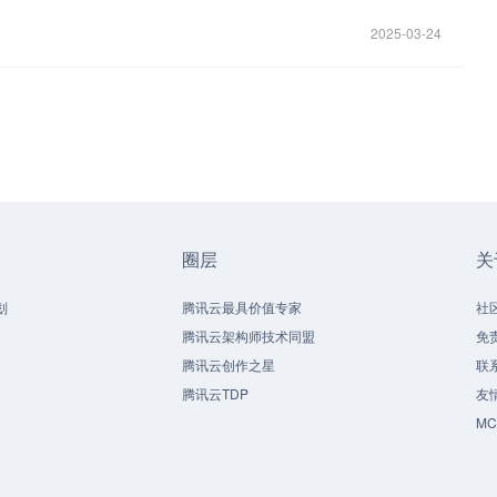
2025-03-24
圈层
关
划
腾讯云最具价值专家
社
腾讯云架构师技术同盟
免
腾讯云创作之星
联
腾讯云TDP
友
M