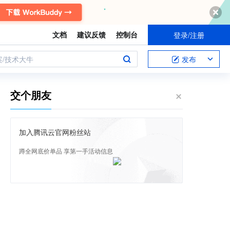
文档
建议反馈
控制台
登录/注册
案/技术大牛
发布
交个朋友
加入腾讯云官网粉丝站
蹲全网底价单品 享第一手活动信息