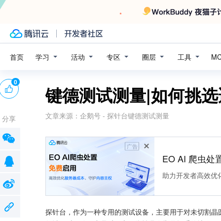
学习
活动
专区
圈层
工具
首页
M
0
键德测试测量|如何挑
文章来源：
企鹅号 - 探针台键德测试测量
分享
广告
EO AI 爬虫
助力开发者高效优
探针台，作为一种专用的测试设备，主要用于对未切割晶