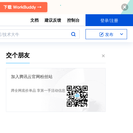
文档
建议反馈
控制台
登录/注册
案/技术大牛
发布
交个朋友
加入腾讯云官网粉丝站
蹲全网底价单品 享第一手活动信息