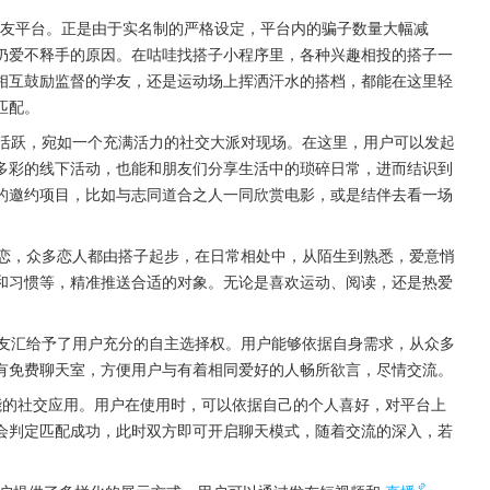
友平台。正是由于实名制的严格设定，平台内的骗子数量大幅减
仍爱不释手的原因。在咕哇找搭子小程序里，各种兴趣相投的搭子一
相互鼓励监督的学友，还是运动场上挥洒汗水的搭档，都能在这里轻
匹配。
活跃，宛如一个充满活力的社交大派对现场。在这里，用户可以发起
多彩的线下活动，也能和朋友们分享生活中的琐碎日常，进而结识到
的邀约项目，比如与志同道合之人一同欣赏电影，或是结伴去看一场
恋，众多恋人都由搭子起步，在日常相处中，从陌生到熟悉，爱意悄
和习惯等，精准推送合适的对象。无论是喜欢运动、阅读，还是热爱
友汇给予了用户充分的自主选择权。用户能够依据自身需求，从众多
有免费聊天室，方便用户与有着相同爱好的人畅所欲言，尽情交流。
功能的社交应用。用户在使用时，可以依据自己的个人喜好，对平台上
会判定匹配成功，此时双方即可开启聊天模式，随着交流的深入，若