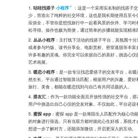
1. 
咕哇找搭子
小程序
：这是一个采用实名制的找搭子交
少，营造出了纯粹的社交环境，这也是我长期使用且至今
应俱全，不管你是想找旅行中一起看风景的伙伴、学习时
松寻得。操作也极为简便，通过简单的步骤就能实现精准
2. 
丛丛小程序
：主打线下活动的找搭子平台，其氛围十分
或者参与约饭、读书分享会、电影赏析、密室逃脱等丰富
许多有趣的灵魂。你完全可以依据自己的喜好，挑选心仪
艺术画展。
3. 
暖恋小程序
：是一款专注找恋爱搭子的交友平台，在暖
然生长。平台通过智能算法匹配，根据用户的兴趣、爱好
旅行、美食，都能在暖恋找到与自己有共同话题的人。
4. 
搭友汇
：作为一款功能全面且开放性强的社交平台，搭
用户中挑选出自己心仪的交友对象。不仅如此，平台还设
5. 
蜜探 app
：蜜探 app 是一款将陌生人匹配作为核心
的对象进行筛选。只有当双方都对彼此心生好感，系统才
想进一步了解对方，还能添加微信，开启更深入的互动。