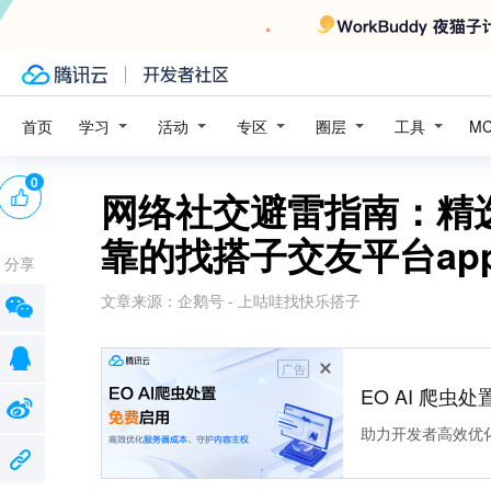
学习
活动
专区
圈层
工具
首页
M
0
网络社交避雷指南：精
靠的找搭子交友平台ap
分享
文章来源：
企鹅号 - 上咕哇找快乐搭子
广告
EO AI 爬虫
助力开发者高效优