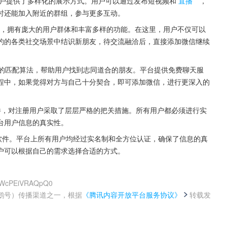
户提供了多样化的展示方式。用户可以通过发布短视频和
直播
，
时还能加入附近的群组，参与更多互动。
，拥有庞大的用户群体和丰富多样的功能。在这里，用户不仅可以
约的各类社交场景中结识新朋友，待交流融洽后，直接添加微信继续
的匹配算法，帮助用户找到志同道合的朋友。平台提供免费聊天服
程中，如果觉得对方与自己十分契合，即可添加微信，进行更深入的
软件，对注册用户采取了层层严格的把关措施。所有用户都必须进行实
台用户信息的真实性。
软件。平台上所有用户均经过实名制和全方位认证，确保了信息的真
户可以根据自己的需求选择合适的方式。
EfrWcPEiVRAQpQ0
鹅号）传播渠道之一，根据
《腾讯内容开放平台服务协议》
转载发
。