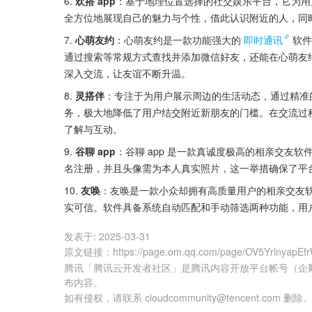
6. 
欢搭 app
：基于地理位置选择的社交娱乐平台，它为用
全方位地展现自己的魅力与个性，借此认识附近的人，同
7. 
心萌友约
：心萌友约是一款功能强大的
即时通讯
软件
通过搜索等常规方式查找并添加微信好友，还能在心萌友
深入交流，让友谊不断升温。
8. 
灵搭伴
：专注于为用户展示周边的生活动态，通过精准
务，极大地降低了用户结交附近新朋友的门槛。在交流过
了解与互动。
9. 
谷聊 app
：谷聊 app 是一款真诚度极高的相亲交友
名注册，并且头像需为本人真实照片，这一举措确保了平
10. 
友唤
：友唤是一款小众却拥有高质量用户的相亲交友
实可信。软件具备系统自动匹配和手动筛选两种功能，用
发表于:
2025-03-31
原文链接
：
https://page.om.qq.com/page/OV5Yrlnyap
腾讯「腾讯云开发者社区」是腾讯内容开放平台帐号（企
布内容。
如有侵权，请联系 cloudcommunity@tencent.com 删除