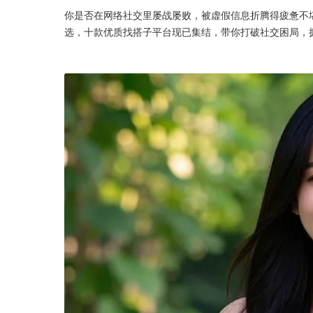
你是否在网络社交里屡战屡败，被虚假信息折腾得疲惫不
选，十款优质找搭子平台现已集结，带你打破社交困局，