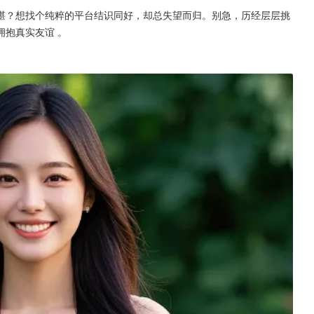
堪？想找个纯粹的平台结识同好，却总失望而归。别急，历经层层挑
拥抱真实友谊 。