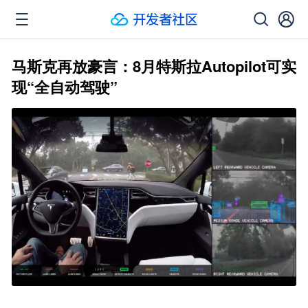
马斯克再放豪言：8月特斯拉Autopilot可实
现“全自动驾驶”