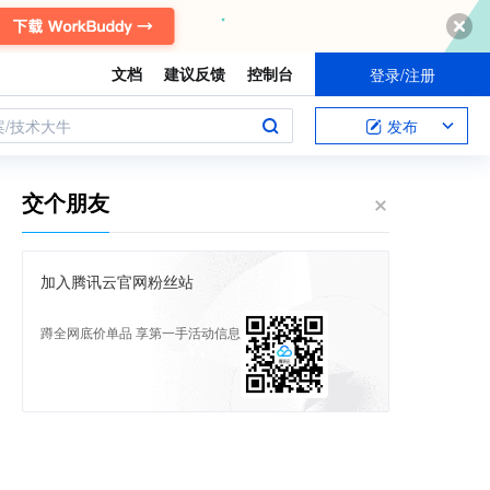
文档
建议反馈
控制台
登录/注册
案/技术大牛
发布
交个朋友
加入腾讯云官网粉丝站
蹲全网底价单品 享第一手活动信息