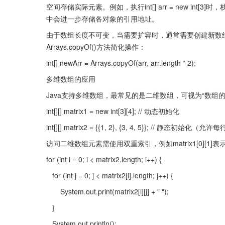
空间存储实际元素。例如，执行int[] arr = new in
中会进一步存储各对象的引用地址。
由于数组长度不可变，当需要扩容时，通常需要创建新数
Arrays.copyOf()方法简化操作：
int[] newArr = Arrays.copyOf(arr, arr.length * 2);
多维数组的应用
Java支持多维数组，最常见的是二维数组，可视为“数组
int[][] matrix1 = new int[3][4]; // 动态初始化 
int[][] matrix2 = {{1, 2}, {3, 4, 5}}; // 静态初始化
访问二维数组元素需使用双重索引，例如matrix1[0][
for (int i = 0; i < matrix2.length; i++) {
   for (int j = 0; j < matrix2[i].length; j++) {
       System.out.print(matrix2[i][j] + " ");
   }
   System.out.println();