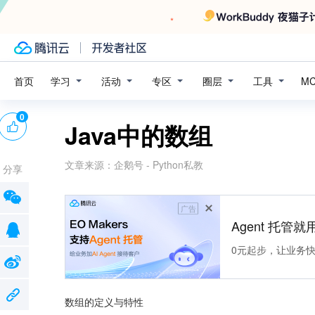
学习
活动
专区
圈层
工具
首页
M
0
Java中的数组
文章来源：
企鹅号 - Python私教
分享
广告
Agent 托管就用
0元起步，让业务快速拥
数组的定义与特性