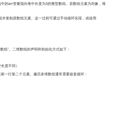
t[3]时，栈中的arr变量指向堆中长度为3的整型数组。若数组元素为对象，堆
组并复制原数组元素。这一过程可通过手动循环实现，或使用
的数组”。二维数组的声明和初始化方式如下：
（允许每行长度不同） 
1]表示第一行第二个元素。遍历多维数组通常需要嵌套循环：