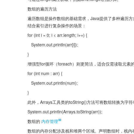
数组的遍历方法
遍历数组是操作数组的基础需求，Java提供了多种遍历方
结合索引进行复杂操作的场景：
for (int i = 0; i < arr.length; i++) {
   System.out.println(arr[i]);
}
增强型for循环（foreach）则更简洁，适合仅需读取元素
for (int num : arr) {
   System.out.println(num);
}
此外，Arrays工具类的toString()方法可将数组转换为
System.out.println(Arrays.toString(arr));
数组的
内存管理
数组的内存分配涉及栈和堆两个区域。声明数组时，栈内