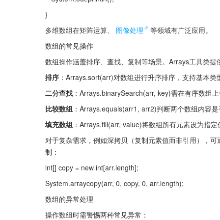
}
多维数组在矩阵运算、
图像处理
等领域有广泛应用。
数组的常见操作
数组操作涵盖排序、查找、复制等场景。Arrays工具类
排序
：Arrays.sort(arr)对数组进行升序排序，支持基
二分查找
：Arrays.binarySearch(arr, key)
比较数组
：Arrays.equals(arr1, arr2)判断两个数组内
填充数组
：Arrays.fill(arr, value)将数组所有元素设为指
对于复杂需求，例如深拷贝（复制元素值而非引用），可通过循环
制：
int[] copy = new int[arr.length];
System.arraycopy(arr, 0, copy, 0, arr.length);
数组的异常处理
操作数组时需警惕两种常见异常：