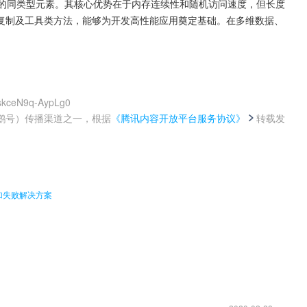
量的同类型元素。其核心优势在于内存连续性和随机访问速度，但长度
复制及工具类方法，能够为开发高性能应用奠定基础。在多维数据、
KskceN9q-AypLg0
鹅号）传播渠道之一，根据
《腾讯内容开放平台服务协议》
转载发
。
加失败解决方案