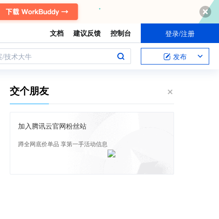
文档
建议反馈
控制台
登录/注册
案/技术大牛
发布
交个朋友
加入腾讯云官网粉丝站
蹲全网底价单品 享第一手活动信息