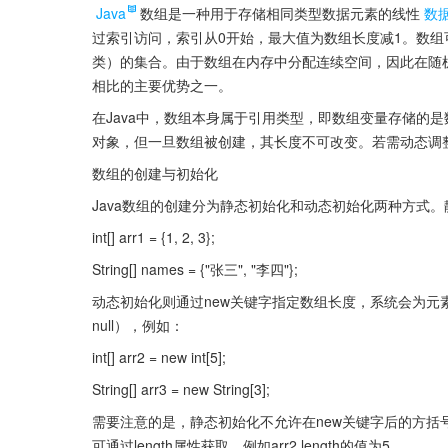
Java
数组是一种用于存储相同类型数据元素的线性
数
过索引访问，索引从0开始，最大值为数组长度减1。数组可以是
类）的集合。由于数组在内存中分配连续空间，因此在随
相比的主要优势之一。
在Java中，数组本身属于引用类型，即数组变量存储的
对象，但一旦数组被创建，其长度不可改变。若需动态调
数组的创建与初始化
Java数组的创建分为静态初始化和动态初始化两种方式
int[] arr1 = {1, 2, 3};
String[] names = {"张三", "李四"};
动态初始化则通过new关键字指定数组长度，系统会为元素
null），例如：
int[] arr2 = new int[5];
String[] arr3 = new String[3];
需要注意的是，静态初始化不允许在new关键字后的方
可通过length属性获取，例如arr2.length的值为5。