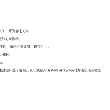
提供了一系列静态方法：
本类型和对象数组。
需在有序数组上使用，返回元素索引（若存在）。
容是否相同。
定值。
逐个复制元素，或使用System.arraycopy()方法实现高效复