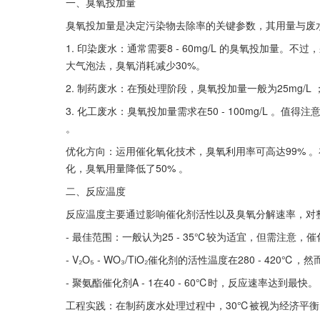
一、臭氧投加量
臭氧投加量是决定污染物去除率的关键参数，其用量与废
1. 印染废水：通常需要8 - 60mg/L 的臭氧投加量。不过
大气泡法，臭氧消耗减少30%。
2. 制药废水：在预处理阶段，臭氧投加量一般为25mg/
3. 化工废水：臭氧投加量需求在50 - 100mg/L 。值得
。
优化方向：运用催化氧化技术，臭氧利用率可高达99% 。在这种
化，臭氧用量降低了50% 。
二、反应温度
反应温度主要通过影响催化剂活性以及臭氧分解速率，对
- 最佳范围：一般认为25 - 35℃较为适宜，但需注意
- V₂O₅ - WO₃/TiO₂催化剂的活性温度在280 -
- 聚氨酯催化剂A - 1在40 - 60℃时，反应速率达到最快。
工程实践：在制药废水处理过程中，30℃被视为经济平衡