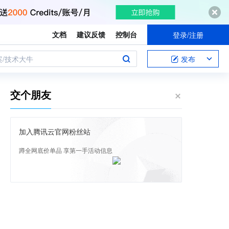
文档
建议反馈
控制台
登录/注册
案/技术大牛
发布
交个朋友
加入腾讯云官网粉丝站
蹲全网底价单品 享第一手活动信息