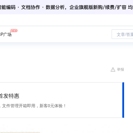
CP广场
文章/答
举报
et 首发特惠
，文件管理开箱即用，新客0元体验！