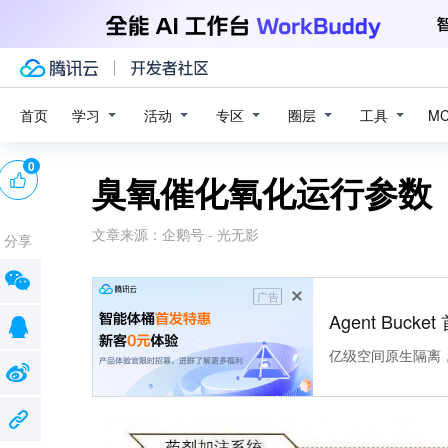
学习
活动
专区
圈层
工具
首页
M
0
臭氧催化氧化运行参数
文章来源：
企鹅号 - 光无影
分享
广告
Agent Buck
亿级空间原生隔离