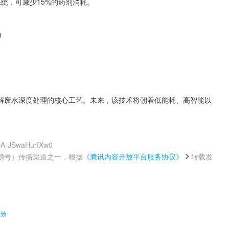
系统，可减少15%的药剂消耗。
)
解废水深度处理的核心工艺。未来，该技术将朝着低能耗、高智能以
KbA-JSwaHurIXw0
鹅号）传播渠道之一，根据
《腾讯内容开放平台服务协议》
转载发
。
所致