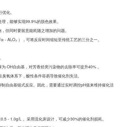
行优化。
处理，能够实现99.9%的脱色效果。
机物，但同时要留意能耗随之增加的问题。
₄/α - Al₂O₃ ），可将反应时间缩短至传统工艺的三分之一。
。
氧分解为·OH自由基，对芳香烃类污染物的去除率可提升40% 。
高，但在臭氧体系下，酸性条件容易导致催化剂失活。
体，从而抑制自由基链式反应。因此，需要通过实时调控pH值来维持催化活
。
 - 1.0g/L 。采用流化床设计，可减少30%的催化剂损耗。