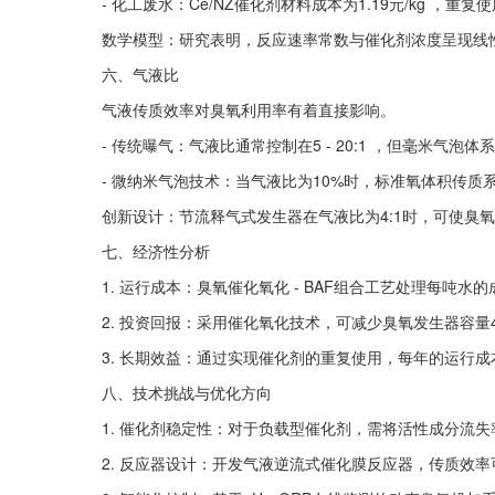
- 化工废水：Ce/NZ催化剂材料成本为1.19元/kg ，重
数学模型：研究表明，反应速率常数与催化剂浓度呈现线性
六、气液比
气液传质效率对臭氧利用率有着直接影响。
- 传统曝气：气液比通常控制在5 - 20:1 ，但毫米气泡
- 微纳米气泡技术：当气液比为10%时，标准氧体积传质系数可
创新设计：节流释气式发生器在气液比为4:1时，可使臭氧
七、经济性分析
1. 运行成本：臭氧催化氧化 - BAF组合工艺处理每吨水的
2. 投资回报：采用催化氧化技术，可减少臭氧发生器容量
3. 长期效益：通过实现催化剂的重复使用，每年的运行成本可降
八、技术挑战与优化方向
1. 催化剂稳定性：对于负载型催化剂，需将活性成分流失
2. 反应器设计：开发气液逆流式催化膜反应器，传质效率