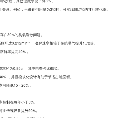
复使用5次后，其处理效率仅下降8% 。
关系。例如，当催化剂用量为3%时，可实现68.7%的甘油转化率。
体系存在30%的臭氧逸散问题。
达0.212min⁻¹ ，溶解速率相较于传统曝气提升1.72倍。
溶解率提高40% 。
成本约为0.85元，其中电费占比65%。
40% ，并且模块化设计有助于节省占地面积。
低15 - 20% 。
率控制在每年小于5%。
可比传统设备提升50%。