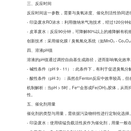
三、反应时间
反应时间这一参数，需要与臭氧浓度、催化剂活性协同进
- 印染废水RO浓水：利用微纳米气泡技术，经过120分钟
- 皮革废水：反应90分钟，可降解80%以上的难降解有
创新技术：采用催化膜 / 臭氧氧化系统（如MnO₂ - Co₃O
四、溶液pH值
溶液的pH值通过调控自由基生成路径，进而影响氧化效率
- 碱性条件（pH 9 - 11）：此条件下，有利于促进臭
- 酸性条件（pH 3）：虽然在Fenton反应中效率较
机制解析：当pH > 5时，Fe²⁺会形成Fe(OH)₃胶
性。
五、催化剂用量
催化剂的类型与用量，需依据污染物特性进行定制化选择
- 印染废水：使用镁锰负载活性炭作为催化剂，用量一般在0.5