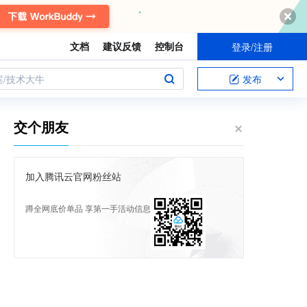
文档
建议反馈
控制台
登录/注册
案/技术大牛
发布
交个朋友
加入腾讯云官网粉丝站
蹲全网底价单品 享第一手活动信息