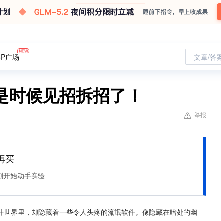
CP广场
文章/答
是时候见招拆招了！
举报
再买
刻开始动手实验
件世界里，却隐藏着一些令人头疼的流氓软件。像隐藏在暗处的幽