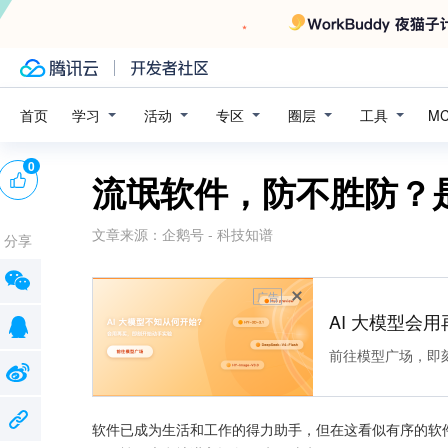
学习
活动
专区
圈层
工具
首页
M
0
流氓软件，防不胜防？
文章来源：
企鹅号 - 科技知谱
分享
广告
AI 大模型会用
前往模型广场，即
软件已成为生活和工作的得力助手，但在这看似有序的软