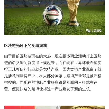
区块链光环下的竞猜游戏
由于目前区块链现在的大热，现在很多商业活动打上区块
链的名义瞬间就变得正规起来，而在现在世界杯最希望变
得正规可信的行业就是竞猜产业。因为竞猜产业说白了就
是涉及到赌博产业，在大部分国家，赌博产业都是被严格
把控的。而现在的博彩产业很多都是互联网＋模式在运
营。便捷快速的赌博使得这一产业焕发了新的生机。