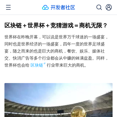
区块链＋世界杯＋竞猜游戏＝商机无限？
世界杯在昨晚开幕，可以说是世界万千球迷的一场盛宴，
同时也是世界经济的一场盛宴，四年一度的世界足球盛
宴，随之而来的也是巨大的商机，餐饮、娱乐、媒体社
交、快消广告等多个行业都会从中赚的钵满盆盈。同样，
世界杯也会给
区块链
行业带来巨大的商机。