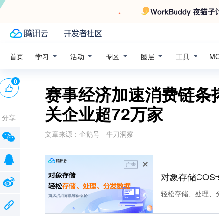
学习
活动
专区
圈层
工具
首页
M
0
赛事经济加速消费链条
关企业超72万家
分享
文章来源：
企鹅号 - 牛刀洞察
广告
对象存储COS
轻松存储、处理、