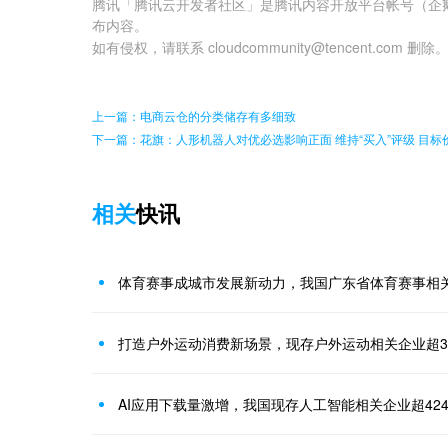
腾讯「腾讯云开发者社区」是腾讯内容开放平台帐号（企
布内容。
如有侵权，请联系 cloudcommunity@tencent.com 删除
上一篇：电商云仓的分类储存有多细致
下一篇：花旗：人形机器人对优必选影响正面 维持“买入”评级 目标价
相关
快讯
体育赛事成城市发展新动力，我国广东省体育赛事相
打造户外运动消费新场景，现存户外运动相关企业超38
AI应用下载量激增，我国现存人工智能相关企业超424