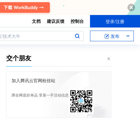
文档
建议反馈
控制台
登录/注册
案/技术大牛
发布
交个朋友
加入腾讯云官网粉丝站
蹲全网底价单品 享第一手活动信息