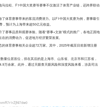
地马拉松、F1中国大奖赛等赛事不仅激活了体育产业链，还跨界联动
放了体育赛事带来的客流消费潜力。以F1中国大奖赛为例，赛事吸引
费，预计为上海带来超50亿元收益。
了赛事品质和观赛体验。随着“赛事+文旅”模式的推广，各地正因地
在在的消费动力，促进地方经济繁荣发展。
的体育赛事相关企业超72万家。其中，2025年截至目前新增注册
业数量位居首位，排在其后的是上海市、山东省、北京市和江苏省，
家和4.9万余家。此外，通过天眼查天眼风险和深度风险来看，涉及司法
DvmR7r1rZjNl7dw0