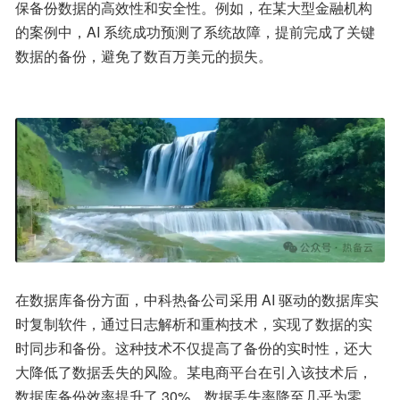
保备份数据的高效性和安全性。例如，在某大型金融机构
的案例中，AI 系统成功预测了系统故障，提前完成了关键
数据的备份，避免了数百万美元的损失。
在数据库备份方面，中科热备公司采用 AI 驱动的数据库实
时复制软件，通过日志解析和重构技术，实现了数据的实
时同步和备份。这种技术不仅提高了备份的实时性，还大
大降低了数据丢失的风险。某电商平台在引入该技术后，
数据库备份效率提升了 30%，数据丢失率降至几乎为零。