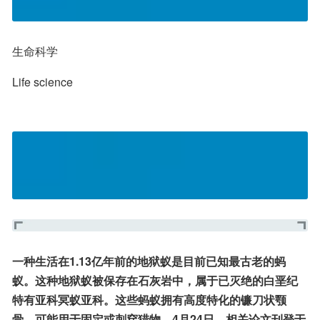
生命科学
Life science
一种生活在1.13亿年前的地狱蚁是目前已知最古老的蚂
蚁。这种地狱蚁被保存在石灰岩中，属于已灭绝的白垩纪
特有亚科冥蚁亚科。这些蚂蚁拥有高度特化的镰刀状颚
骨，可能用于固定或刺穿猎物。4月24日，相关论文刊登于